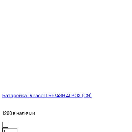
Батарейка Duracell LR6/4SH 40BOX (CN)
43₽
1280 в наличии
Quantity
-