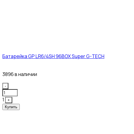
Батарейка GP LR6/4SH 96BOX Super G-TECH
27₽
3896 в наличии
Quantity
-
1
+
Купить