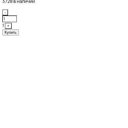
3728 в наличии
Quantity
-
1
+
Купить