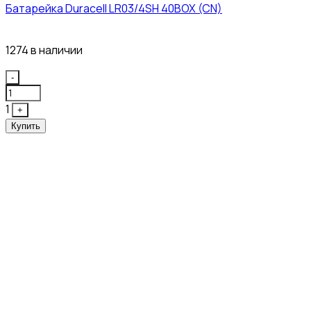
Батарейка Duracell LR03/4SH 40BOX (CN)
43₽
1274 в наличии
Quantity
-
1
+
Купить