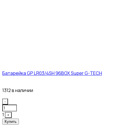
Батарейка GP LR03/4SH 96BOX Super G-TECH
27₽
1312 в наличии
Quantity
-
1
+
Купить