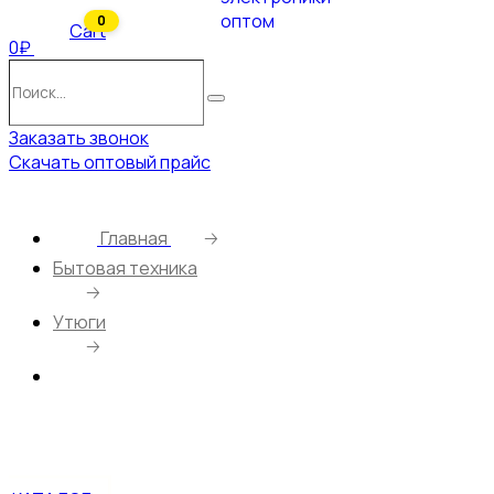
0
Cart
0₽
Поиск…
Поиск
Заказать звонок
Скачать оптовый прайс
Главная
🡢
Бытовая техника
🡢
Утюги
🡢
Утюг WILLMARK SI-2672CB (2600Вт,
керам.подошва, 300мл, защита от накипи,
антикапельная система)