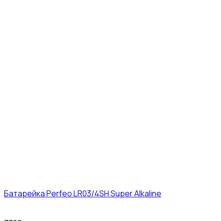
Батарейка Perfeo LR03/4SH Super Alkaline
10₽