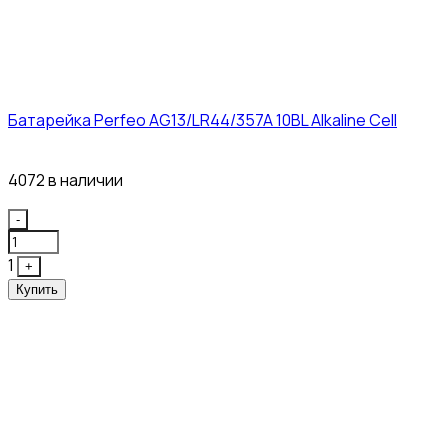
Батарейка Perfeo AG13/LR44/357A 10BL Alkaline Cell
3₽
4072 в наличии
Quantity
-
1
+
Купить