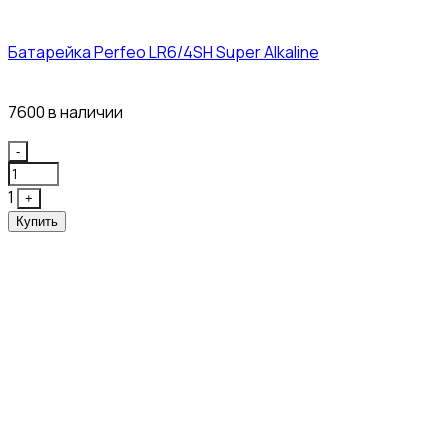
Батарейка Perfeo LR6/4SH Super Alkaline
12₽
7600 в наличии
Quantity
-
1
+
Купить