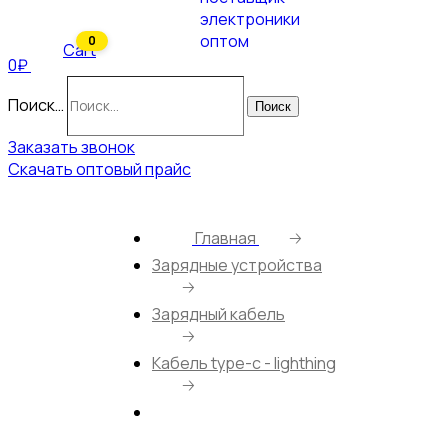
0
Cart
0₽
Поиск…
Поиск
Заказать звонок
Скачать оптовый прайс
Главная
🡢
Зарядные устройства
🡢
Зарядный кабель
🡢
Кабель type-c - lighthing
🡢
QUMO