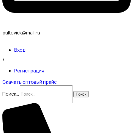
pultovick@mail.ru
Вход
/
Регистрация
Скачать оптовый прайс
Поиск…
Поиск