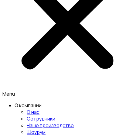
Menu
О компании
О нас
Сотрудники
Наше производство
Шоурум