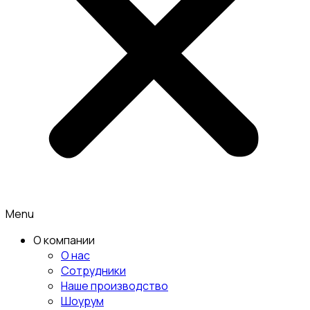
Menu
О компании
О нас
Сотрудники
Наше производство
Шоурум