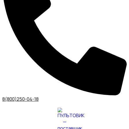
8(800)250-04-18