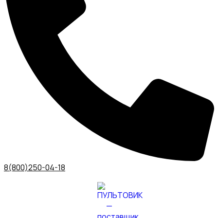
8(800)250-04-18