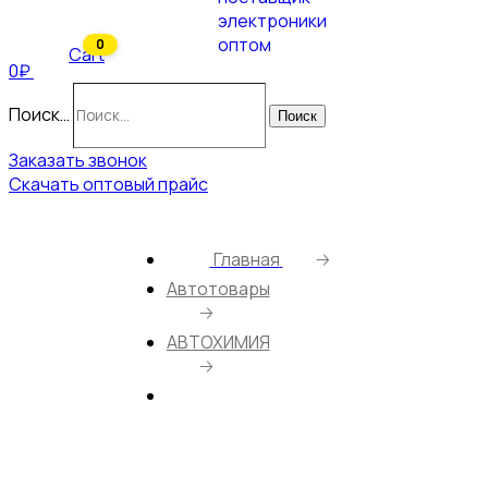
0
Cart
0₽
Поиск…
Поиск
Заказать звонок
Скачать оптовый прайс
Главная
🡢
Автотовары
🡢
АВТОХИМИЯ
🡢
ДЛЯ САЛОНА АВТО