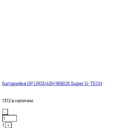
Батарейка GP LR03/4SH 96BOX Super G-TECH
27₽
1312 в наличии
Quantity
-
1
+