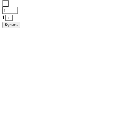
Quantity
-
1
+
Купить