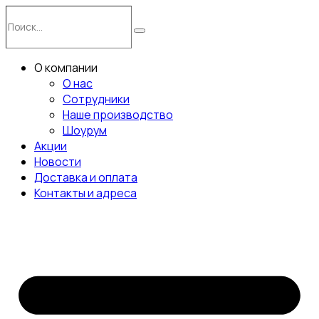
Перейти
Поиск…
к
Поиск
содержимому
О компании
О нас
Сотрудники
Наше производство
Шоурум
Акции
Новости
Доставка и оплата
Контакты и адреса