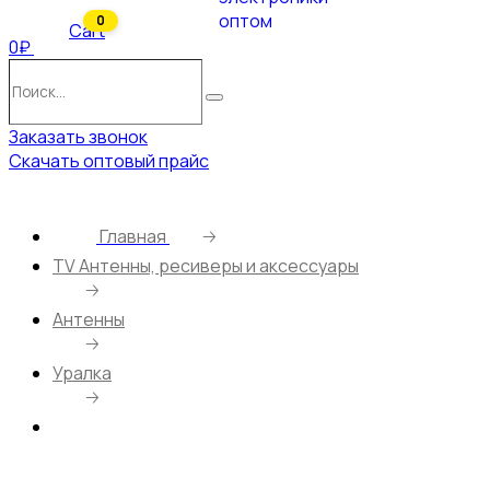
0
Cart
0₽
Поиск…
Поиск
Заказать звонок
Скачать оптовый прайс
Главная
🡢
ТV Антенны, ресиверы и аксессуары
🡢
Антенны
🡢
Уралка
🡢
Антенна Уралка DVB-T2 УР-3М Активная 3м
кабель (до 40 км.)