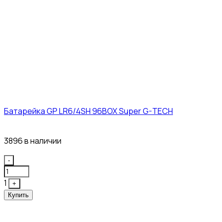
Батарейка GP LR6/4SH 96BOX Super G-TECH
27₽
3896 в наличии
Quantity
-
1
+
Купить