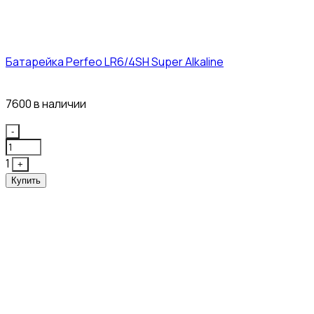
Батарейка Perfeo LR6/4SH Super Alkaline
12₽
7600 в наличии
Quantity
-
1
+
Купить