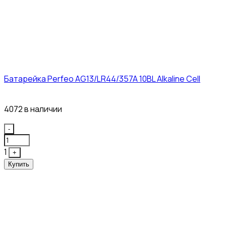
Батарейка Perfeo AG13/LR44/357A 10BL Alkaline Cell
3₽
4072 в наличии
Quantity
-
1
+
Купить