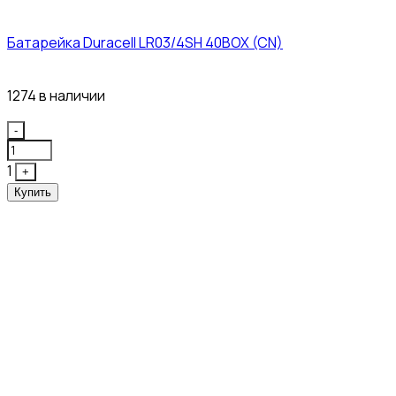
Батарейка Duracell LR03/4SH 40BOX (CN)
43₽
1274 в наличии
Quantity
-
1
+
Купить