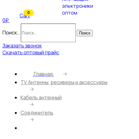
0
Cart
0₽
Поиск…
Поиск
Заказать звонок
Скачать оптовый прайс
Главная
🡢
ТV Антенны, ресиверы и аксессуары
🡢
Кабель антенный
🡢
Соединитель
🡢
Соединитель “мама-мама” бочка для RG6