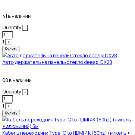
304₽
41 в наличии
Quantity
-
1
+
Купить
Авто держатель на панель/стекло deespi DX28
260₽
60 в наличии
Quantity
-
1
+
Купить
Кабель переходник Type-C to HDMI 4K (60hz) (никель +