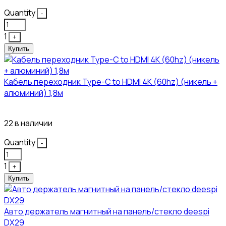
Quantity
-
1
+
Купить
Кабель переходник Type-C to HDMI 4K (60hz) (никель +
алюминий) 1,8м
381₽
22 в наличии
Quantity
-
1
+
Купить
Авто держатель магнитный на панель/стекло deespi
DX29