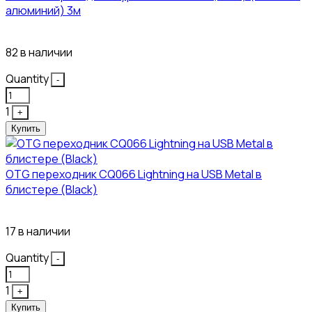
алюминий) 3м
450₽
82 в наличии
Quantity
-
1
+
Купить
OTG переходник CQ066 Lightning на USB Metal в
блистере (Black)
445₽
17 в наличии
Quantity
-
1
+
Купить