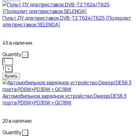
Пульт ДУ для приставок DVB-T2 T624/T625 (Подходит
для приставок SELENGA)
121₽
45 в наличии
Quantity
-
1
+
Купить
Автомобильное зарядное устройство Deespi DE56 3
порта PD0W+PD30W + QC18W
374₽
20 в наличии
Quantity
-