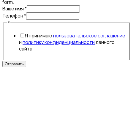
form.
Ваше имя
*
Телефон
*
Телефон
*
Ваше
Я принимаю
пользовательское соглашение
имя
и
политику конфиденциальности
данного
сайта
Отправить
Аксессуары для мобильных устройств
Бытовая техника
Распродажа