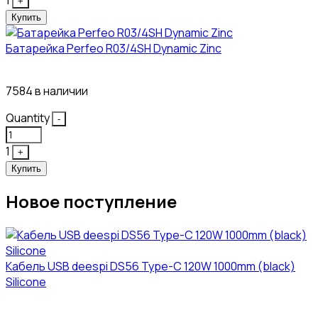
+
Купить
Батарейка Perfeo R03/4SH Dynamic Zinc
4₽
7584 в наличии
Quantity
-
1
+
Купить
Новое поступление
Кабель USB deespi DS56 Type-C 120W 1000mm (black)
Silicone
117₽