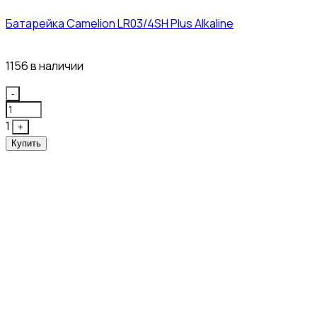
Батарейка Camelion LR03/4SH Plus Alkaline
21₽
1156 в наличии
Quantity
-
1
+
Купить