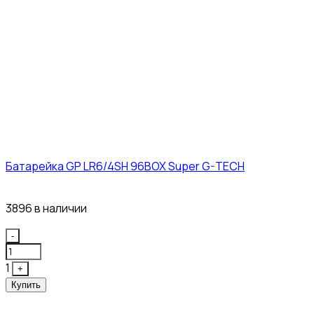
Батарейка GP LR6/4SH 96BOX Super G-TECH
27₽
3896 в наличии
Quantity
-
1
+
Купить