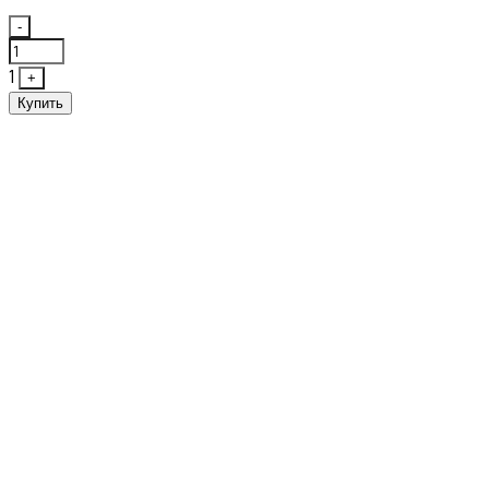
Quantity
-
1
+
Купить