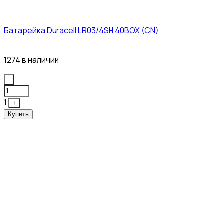
Батарейка Duracell LR03/4SH 40BOX (CN)
43₽
1274 в наличии
Quantity
-
1
+
Купить