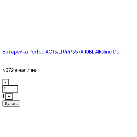
Батарейка Perfeo AG13/LR44/357A 10BL Alkaline Cell
3₽
4072 в наличии
Quantity
-
1
+
Купить