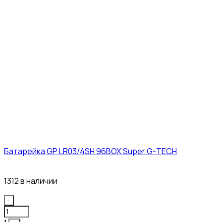
Батарейка GP LR03/4SH 96BOX Super G-TECH
27₽
1312 в наличии
Quantity
-