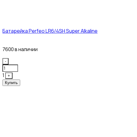
Батарейка Perfeo LR6/4SH Super Alkaline
12₽
7600 в наличии
Quantity
-
1
+
Купить