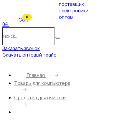
0
Cart
0₽
Поиск…
Поиск
Заказать звонок
Скачать оптовый прайс
Главная
🡢
Tовары для компьютера
🡢
Средства для очистки
🡢
Салфетки DEFENDER, влажные для
поверхностей в тубе 100 шт. (CLN30300) (1/12)