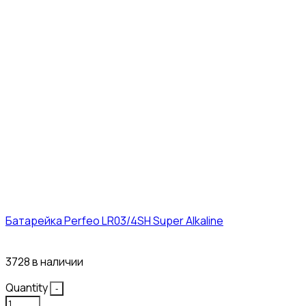
Батарейка Perfeo LR03/4SH Super Alkaline
10₽
3728 в наличии
Quantity
-