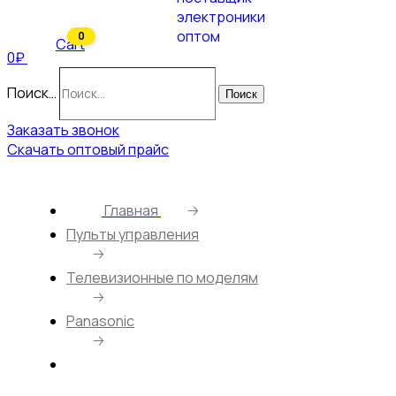
0
Cart
0₽
Поиск…
Поиск
Заказать звонок
Скачать оптовый прайс
Главная
🡢
Пульты управления
🡢
Телевизионные по моделям
🡢
Panasonic
🡢
Пульт Huayu для Panasonic TX-24DR300