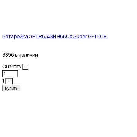
Батарейка GP LR6/4SH 96BOX Super G-TECH
27₽
3896 в наличии
Quantity
-
1
+
Купить