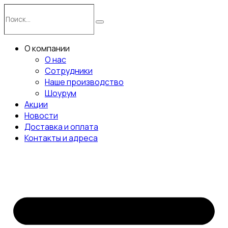
Перейти
Поиск…
к
Поиск
содержимому
О компании
О нас
Сотрудники
Наше производство
Шоурум
Акции
Новости
Доставка и оплата
Контакты и адреса