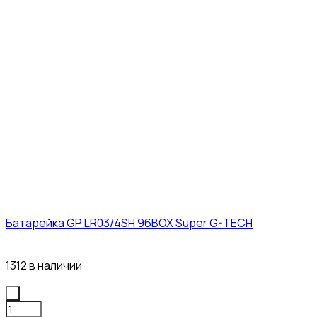
Батарейка GP LR03/4SH 96BOX Super G-TECH
27₽
1312 в наличии
Quantity
-