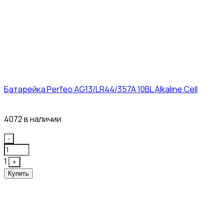
Батарейка Perfeo AG13/LR44/357A 10BL Alkaline Cell
3₽
4072 в наличии
Quantity
-
1
+
Купить