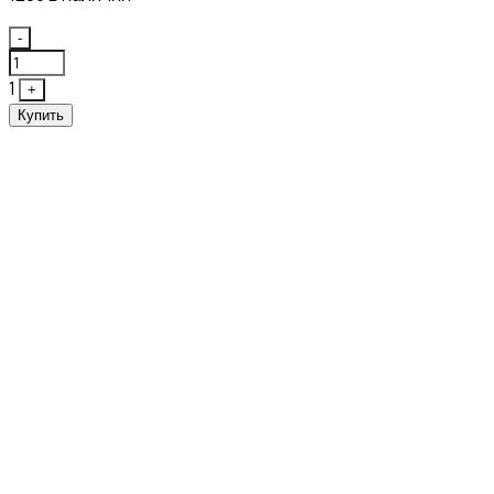
Quantity
-
1
+
Купить