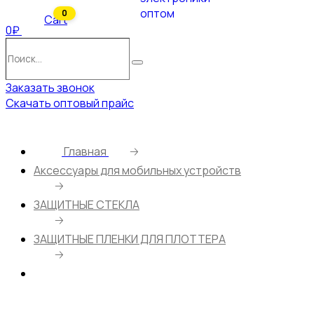
0
Cart
0₽
Поиск…
Поиск
Заказать звонок
Скачать оптовый прайс
Главная
🡢
Аксессуары для мобильных устройств
🡢
ЗАЩИТНЫЕ СТЕКЛА
🡢
ЗАЩИТНЫЕ ПЛЕНКИ ДЛЯ ПЛОТТЕРА
🡢
Плёнка для плоттера BM-092 фактурная на
заднюю часть телефона чёрно-золотой узор