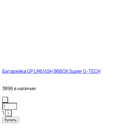
Батарейка GP LR6/4SH 96BOX Super G-TECH
27₽
3896 в наличии
Quantity
-
1
+
Купить