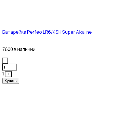
Батарейка Perfeo LR6/4SH Super Alkaline
12₽
7600 в наличии
Quantity
-
1
+
Купить