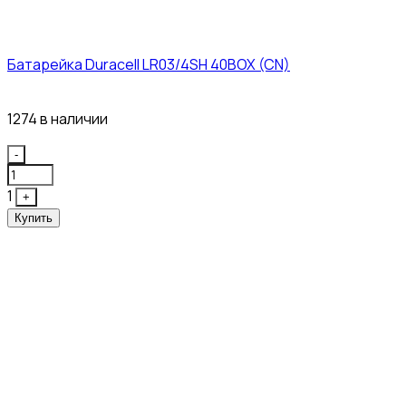
Батарейка Duracell LR03/4SH 40BOX (CN)
43₽
1274 в наличии
Quantity
-
1
+
Купить