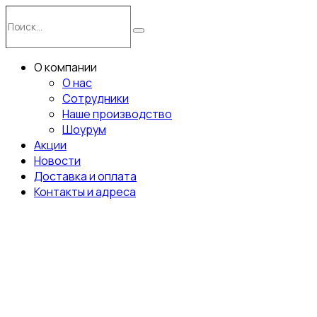
Перейти
Поиск…
к
Поиск
содержимому
О компании
О нас
Сотрудники
Наше производство
Шоурум
Акции
Новости
Доставка и оплата
Контакты и адреса