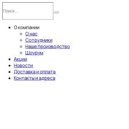
Перейти
Поиск…
к
Поиск
содержимому
О компании
О нас
Сотрудники
Наше производство
Шоурум
Акции
Новости
Доставка и оплата
Контакты и адреса