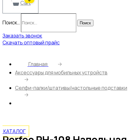
Cart
Поиск…
Поиск
Заказать звонок
Скачать оптовый прайс
Главная
🡢
Аксессуары для мобильных устройств
🡢
Селфи-палки/штативы/настольные подставки
🡢
Perfeo PH-108 Напольная стойка для смартфона
до 7,1″/ 60-105 мм/ Высота: 80-195 см/
КАТАЛОГ
Perfeo PH-108 Напольная