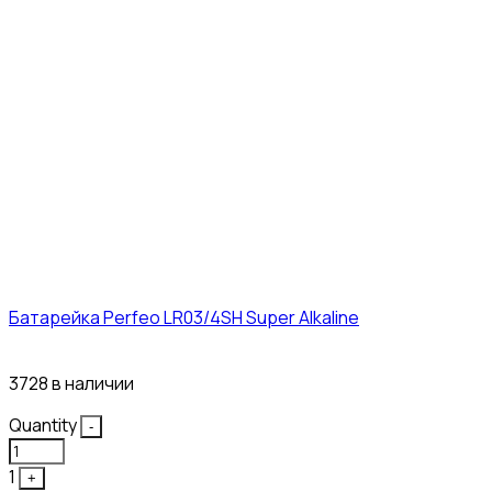
Батарейка Perfeo LR03/4SH Super Alkaline
10₽
3728 в наличии
Quantity
-
1
+