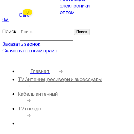
0
Cart
0₽
Поиск…
Поиск
Заказать звонок
Скачать оптовый прайс
Главная
🡢
ТV Антенны, ресиверы и аксессуары
🡢
Кабель антенный
🡢
TV гнездо
🡢
Переходник антенный TV гнездо – F гнездо