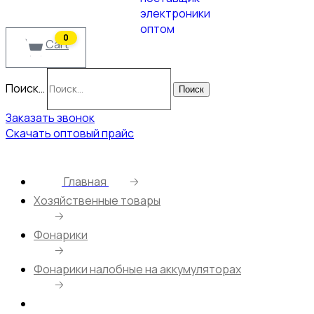
0
Cart
Поиск…
Поиск
Заказать звонок
Скачать оптовый прайс
Главная
🡢
Хозяйственные товары
🡢
Фонарики
🡢
Фонарики налобные на аккумуляторах
🡢
Налобный светодиодный фонарь CT012-3M