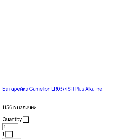
Батарейка Camelion LR03/4SH Plus Alkaline
21₽
1156 в наличии
Quantity
-
1
+