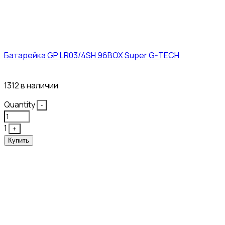
Батарейка GP LR03/4SH 96BOX Super G-TECH
27₽
1312 в наличии
Quantity
-
1
+
Купить