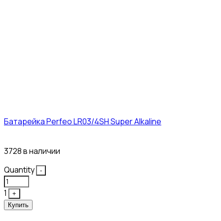
Батарейка Perfeo LR03/4SH Super Alkaline
10₽
3728 в наличии
Quantity
-
1
+
Купить