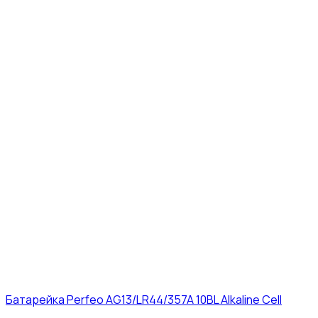
Батарейка Perfeo AG13/LR44/357A 10BL Alkaline Cell
3₽