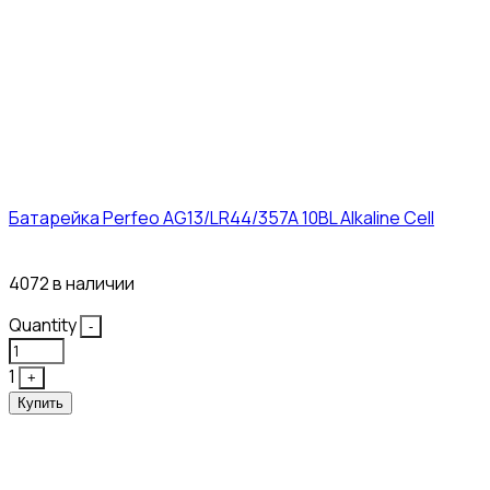
Батарейка Perfeo AG13/LR44/357A 10BL Alkaline Cell
3₽
4072 в наличии
Quantity
-
1
+
Купить