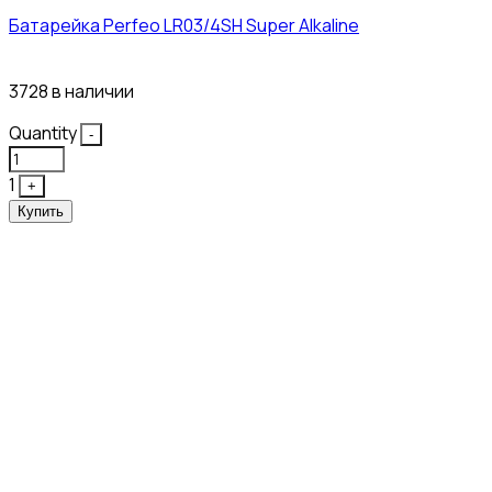
Батарейка Perfeo LR03/4SH Super Alkaline
10₽
3728 в наличии
Quantity
-
1
+
Купить