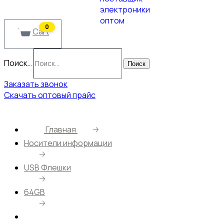
0
Cart
Поиск…
Поиск
Заказать звонок
Скачать оптовый прайс
Главная
🡢
Носители информации
🡢
USB Флешки
🡢
64GB
🡢
USB Флэш-накопитель Mirex CITY BLUE/ 64GB/