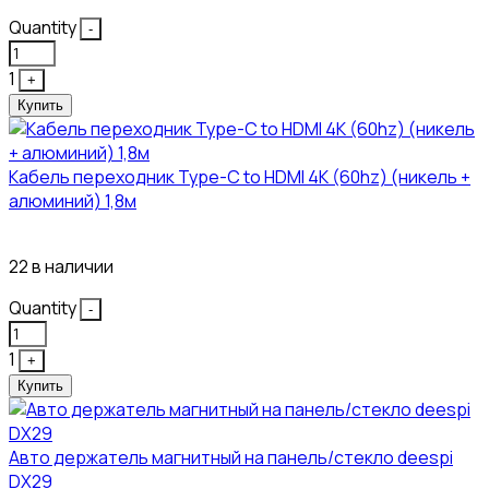
Quantity
-
1
+
Купить
Кабель переходник Type-C to HDMI 4K (60hz) (никель +
алюминий) 1,8м
381₽
22 в наличии
Quantity
-
1
+
Купить
Авто держатель магнитный на панель/стекло deespi
DX29