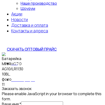
Наше производство
Шоурум
Акции
Новости
Доставка и оплата
Контакты и адреса
СКАЧАТЬ ОПТОВЫЙ ПРАЙС
Вход
/
Регистрация
Заказать звонок
Please enable JavaScript in your browser to complete this
form.
имя
Ваше имя
*