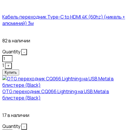
Кабель переходник Type-C to HDMI 4K (60hz) (никель +
алюминий) 3м
450₽
82 в наличии
Quantity
-
1
+
Купить
OTG переходник CQ066 Lightning на USB Metal в
блистере (Black)
445₽
17 в наличии
Quantity
-