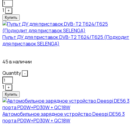
1
+
Купить
Пульт ДУ для приставок DVB-T2 T624/T625 (Подходит
для приставок SELENGA)
121₽
45 в наличии
Quantity
-
1
+
Купить
Автомобильное зарядное устройство Deespi DE56 3
порта PD0W+PD30W + QC18W
374₽