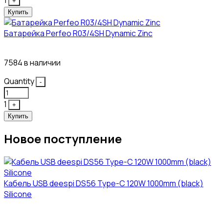
+
Купить
Батарейка Perfeo R03/4SH Dynamic Zinc
4₽
7584 в наличии
Quantity
-
1
+
Купить
Новое поступление
Кабель USB deespi DS56 Type-C 120W 1000mm (black)
Silicone
117₽