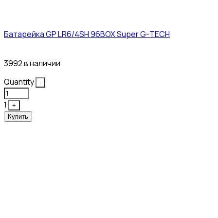
Батарейка GP LR6/4SH 96BOX Super G-TECH
27₽
3992 в наличии
Quantity
-
1
+
Купить