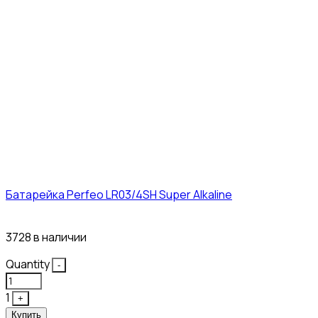
Батарейка Perfeo LR03/4SH Super Alkaline
10₽
3728 в наличии
Quantity
-
1
+
Купить