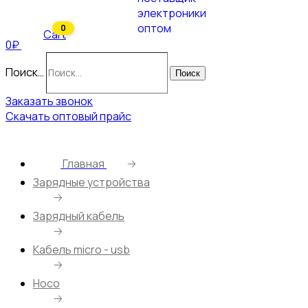
0
Cart
0₽
Поиск…
Поиск
Заказать звонок
Скачать оптовый прайс
Главная
🡢
Зарядные устройства
🡢
Зарядный кабель
🡢
Кабель micro - usb
🡢
Hoco
🡢