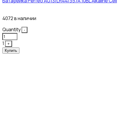
Батарейка Perfeo AG13/LR44/357A 10BL Alkaline Cell
3₽
4072 в наличии
Quantity
-
1
+
Купить