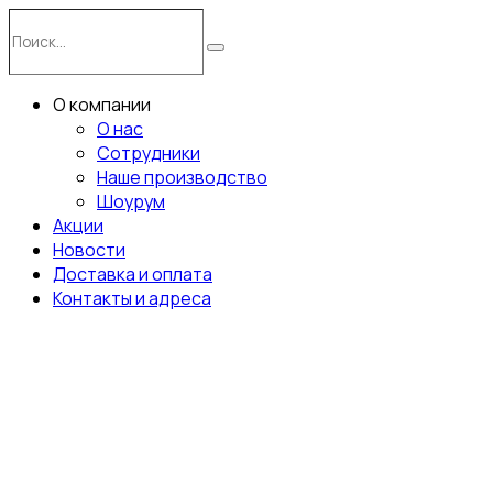
Перейти
Поиск…
к
Поиск
содержимому
О компании
О нас
Сотрудники
Наше производство
Шоурум
Акции
Новости
Доставка и оплата
Контакты и адреса