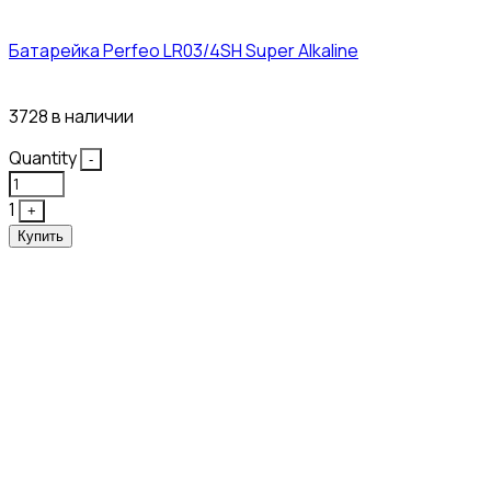
Батарейка Perfeo LR03/4SH Super Alkaline
10₽
3728 в наличии
Quantity
-
1
+
Купить