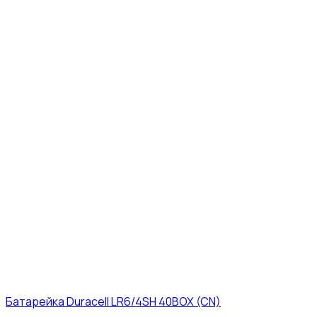
Батарейка Duracell LR6/4SH 40BOX (CN)
43₽