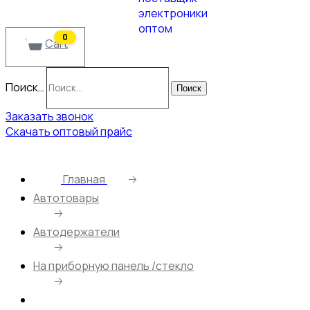
0
Cart
Поиск…
Поиск
Заказать звонок
Скачать оптовый прайс
Главная
🡢
Автотовары
🡢
Автодержатели
🡢
На приборную панель /стекло
🡢
Автодержатель HOCO CA50/ Скоба Козырек/