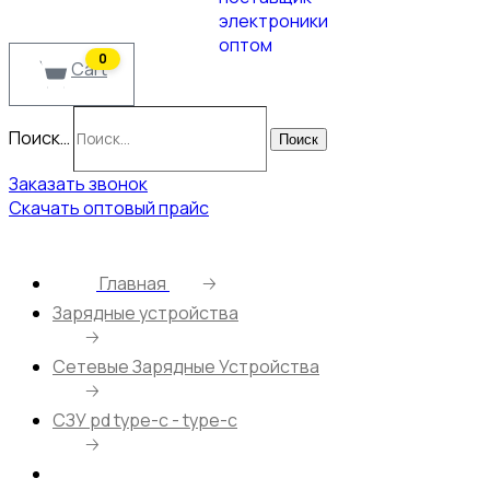
0
Cart
Поиск…
Поиск
Заказать звонок
Скачать оптовый прайс
Главная
🡢
Зарядные устройства
🡢
Сетевые Зарядные Устройства
🡢
СЗУ pd type-c - type-c
🡢
СЗУ HOCO C80A Plus+ Кабель Type-C – Type-C/