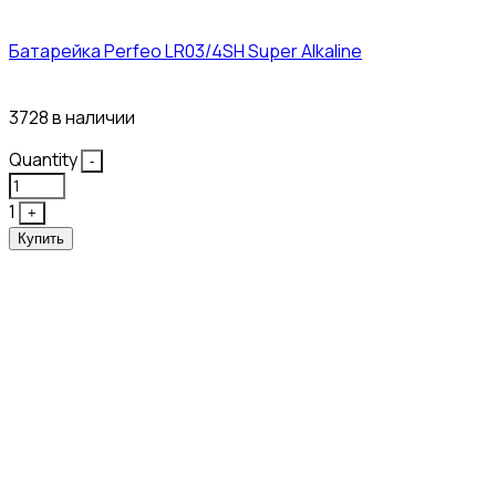
Батарейка Perfeo LR03/4SH Super Alkaline
10₽
3728 в наличии
Quantity
-
1
+
Купить