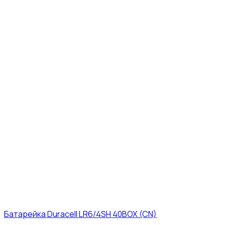
Батарейка Duracell LR6/4SH 40BOX (CN)
43₽