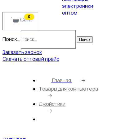
0
Cart
Поиск…
Поиск
Заказать звонок
Скачать оптовый прайс
Главная
🡢
Tовары для компьютера
🡢
Джойстики
🡢
Геймпад ONIKUMA С1 White