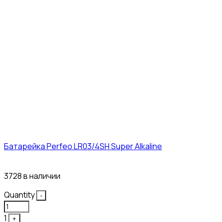
Батарейка Perfeo LR03/4SH Super Alkaline
10₽
3728 в наличии
Quantity
-
1
+