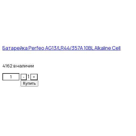
Батарейка Perfeo AG13/LR44/357A 10BL Alkaline Cell
3₽
4162 в наличии
Quantity
1
-
+
Купить