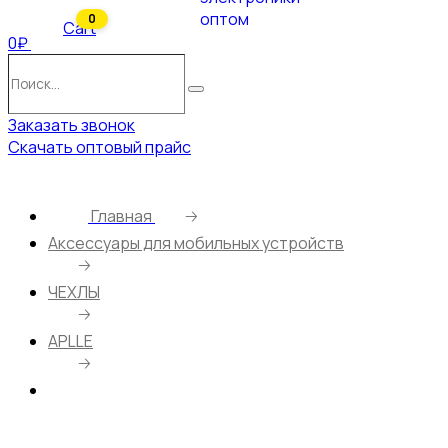
0
Cart
0₽
Поиск…
Поиск
Заказать звонок
Скачать оптовый прайс
Главная
🡢
Аксессуары для мобильных устройств
🡢
ЧЕХЛЫ
🡢
APLLE
🡢
Чехол Black Print для Apple iPhone 12/12 Pro/6.1
(001)