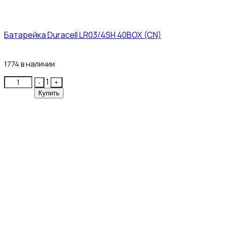
Батарейка Duracell LR03/4SH 40BOX (CN)
43₽
1774 в наличии
Quantity
1
-
+
Купить