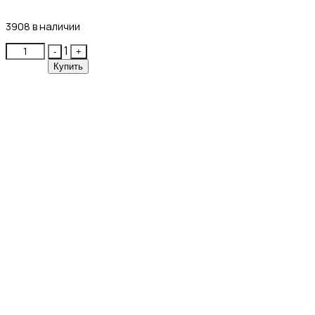
10₽
3908 в наличии
Quantity
1
-
+
Купить