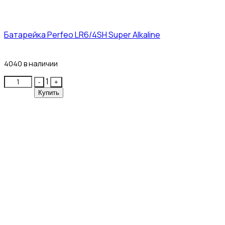
Батарейка Perfeo LR6/4SH Super Alkaline
12₽
4040 в наличии
Quantity
1
-
+
Купить