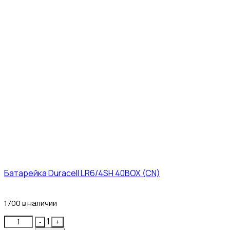
Батарейка Duracell LR6/4SH 40BOX (CN)
43₽
1700 в наличии
Quantity
1
-
+