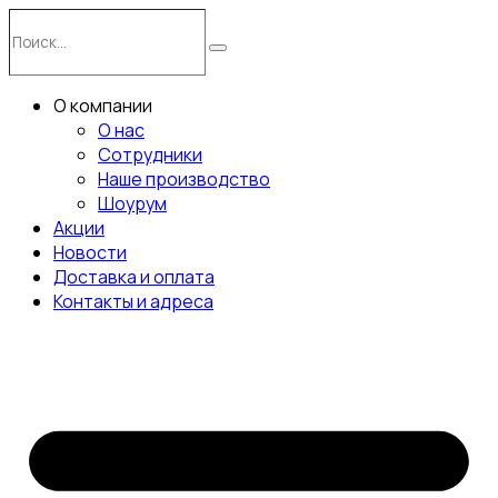
Перейти
Поиск…
к
Поиск
содержимому
О компании
О нас
Сотрудники
Наше производство
Шоурум
Акции
Новости
Доставка и оплата
Контакты и адреса