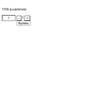
21₽
1156 в наличии
Quantity
1
-
+
Купить