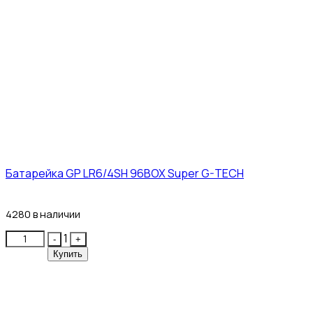
Батарейка GP LR6/4SH 96BOX Super G-TECH
27₽
4280 в наличии
Quantity
1
-
+
Купить