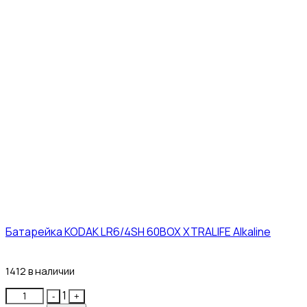
Батарейка KODAK LR6/4SH 60BOX XTRALIFE Alkaline
21₽
1412 в наличии
Quantity
1
-
+