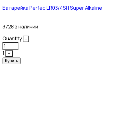
Батарейка Perfeo LR03/4SH Super Alkaline
10₽
3728 в наличии
Quantity
-
1
+
Купить