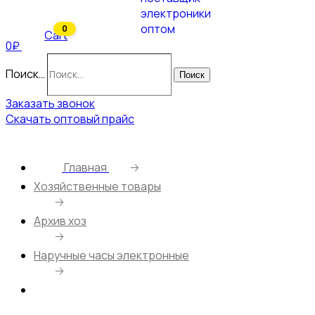
0
Cart
0₽
Поиск…
Поиск
Заказать звонок
Скачать оптовый прайс
Главная
🡢
Хозяйственные товары
🡢
Архив хоз
🡢
Наручные часы электронные
🡢
Часы наручные LC1702/ Электронные/
Резиновый браслет/ Детские/ Закат/ Белый