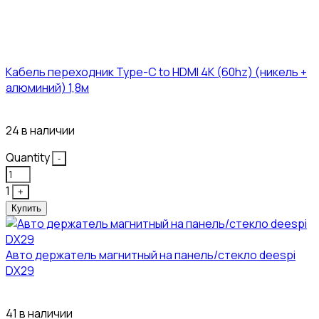
Кабель переходник Type-C to HDMI 4K (60hz) (никель +
алюминий) 1,8м
381₽
24 в наличии
Quantity
-
1
+
Купить
Авто держатель магнитный на панель/стекло deespi
DX29
304₽
41 в наличии