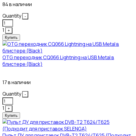
84 в наличии
Quantity
-
1
+
Купить
OTG переходник CQ066 Lightning на USB Metal в
блистере (Black)
445₽
17 в наличии
Quantity
-
1
+
Купить
Пульт ДУ для приставок DVB-T2 T624/T625 (Подходит