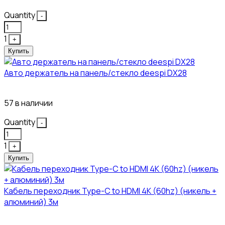
Quantity
-
1
+
Купить
Авто держатель на панель/стекло deespi DX28
260₽
57 в наличии
Quantity
-
1
+
Купить
Кабель переходник Type-C to HDMI 4K (60hz) (никель +
алюминий) 3м
450₽