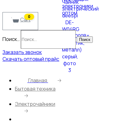
0
Cart
Поиск…
Поиск
Заказать звонок
Скачать оптовый прайс
Главная
🡢
Бытовая техника
🡢
Электрочайники
🡢
Чайник электрический deespi DE-W04RG
1,8л/2000Вт (пластик, металл) серый