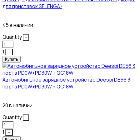
для приставок SELENGA)
121₽
45 в наличии
Quantity
-
1
+
Купить
Автомобильное зарядное устройство Deespi DE56 3
порта PD0W+PD30W + QC18W
374₽
20 в наличии
Quantity
-
1
+
Купить