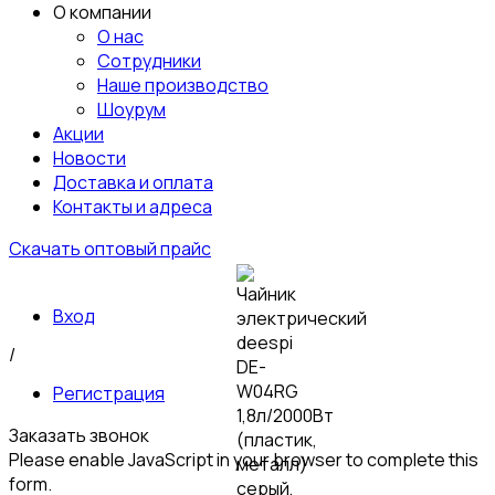
О компании
О нас
Сотрудники
Наше производство
Шоурум
Акции
Новости
Доставка и оплата
Контакты и адреса
Скачать оптовый прайс
Вход
/
Регистрация
Заказать звонок
Please enable JavaScript in your browser to complete this
form.