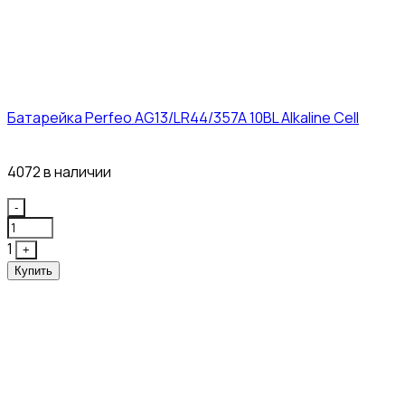
Батарейка Perfeo AG13/LR44/357A 10BL Alkaline Cell
3₽
4072 в наличии
Quantity
-
1
+
Купить