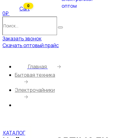
0
Cart
0₽
Поиск…
Поиск
Заказать звонок
Скачать оптовый прайс
Главная
🡢
Бытовая техника
🡢
Электрочайники
🡢
Чайник эл. OPTIMA EK-1808SS (1.8л, поворот на
360 градусов, корп. из нерж. стали) (Зеленый)
КАТАЛОГ