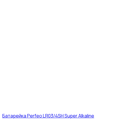
Батарейка Perfeo LR03/4SH Super Alkaline
10₽