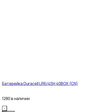
Батарейка Duracell LR6/4SH 40BOX (CN)
43₽
1280 в наличии
Quantity
-