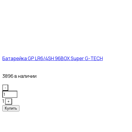
Батарейка GP LR6/4SH 96BOX Super G-TECH
27₽
3896 в наличии
Quantity
-
1
+
Купить