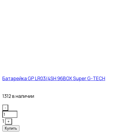
Батарейка GP LR03/4SH 96BOX Super G-TECH
27₽
1312 в наличии
Quantity
-
1
+
Купить