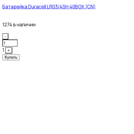
Батарейка Duracell LR03/4SH 40BOX (CN)
43₽
1274 в наличии
Quantity
-
1
+
Купить