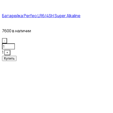
Батарейка Perfeo LR6/4SH Super Alkaline
12₽
7600 в наличии
Quantity
-
1
+
Купить