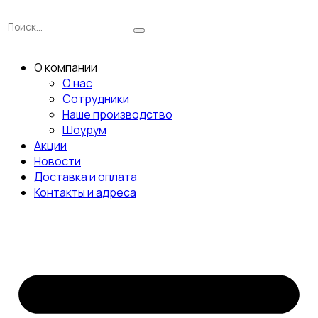
Перейти
Поиск…
к
Поиск
содержимому
О компании
О нас
Сотрудники
Наше производство
Шоурум
Акции
Новости
Доставка и оплата
Контакты и адреса