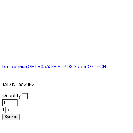
Батарейка GP LR03/4SH 96BOX Super G-TECH
27₽
1312 в наличии
Quantity
-
1
+
Купить