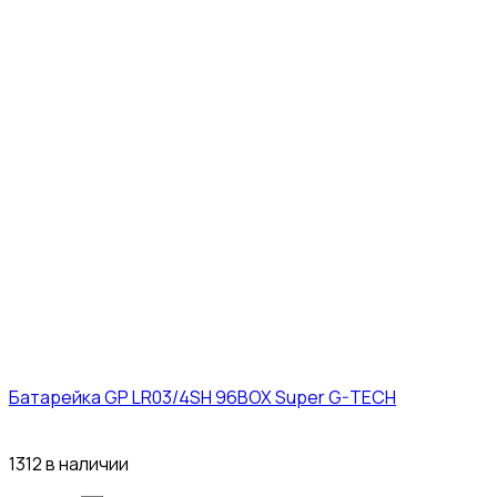
Батарейка GP LR03/4SH 96BOX Super G-TECH
27₽
1312 в наличии