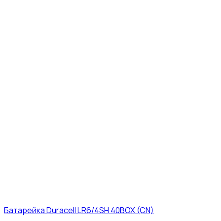
Батарейка Duracell LR6/4SH 40BOX (CN)
43₽