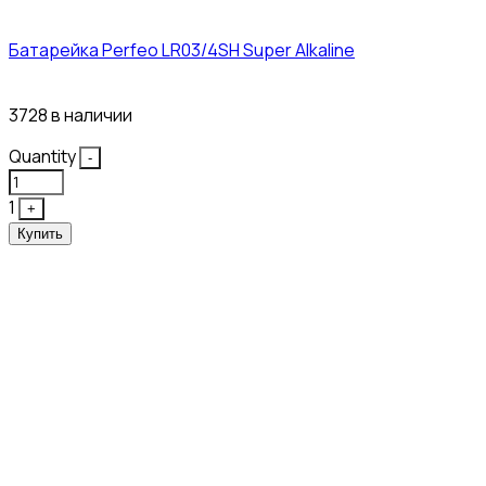
Батарейка Perfeo LR03/4SH Super Alkaline
10₽
3728 в наличии
Quantity
-
1
+
Купить