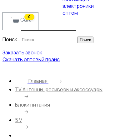
0
Cart
Поиск…
Поиск
Заказать звонок
Скачать оптовый прайс
Главная
🡢
ТV Антенны, ресиверы и аксессуары
🡢
Блоки питания
🡢
5 V
🡢
Блок питания Live-Power 5V LP33 5V/2,5A