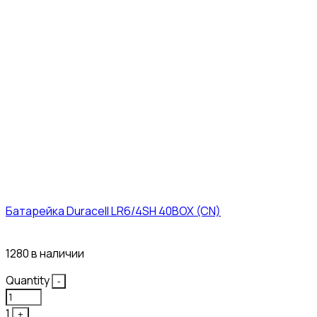
Батарейка Duracell LR6/4SH 40BOX (CN)
43₽
1280 в наличии
Quantity
-
1
+