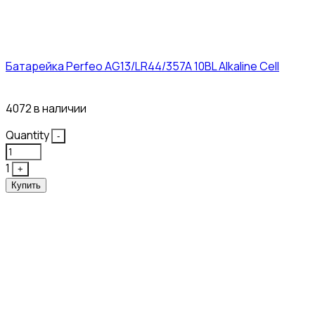
Батарейка Perfeo AG13/LR44/357A 10BL Alkaline Cell
3₽
4072 в наличии
Quantity
-
1
+
Купить