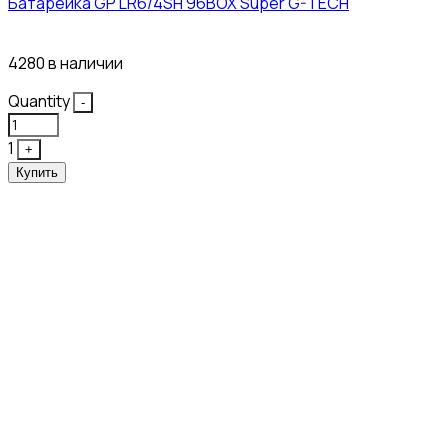
Батарейка GP LR6/4SH 96BOX Super G-TECH
27₽
4280 в наличии
Quantity
-
1
+
Купить