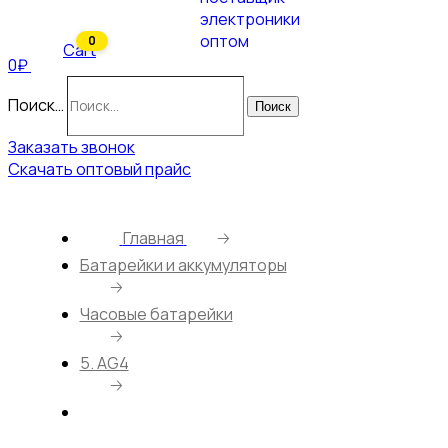
0
Cart
0₽
Поиск…
Поиск
Заказать звонок
Скачать оптовый прайс
Главная
🡢
Батарейки и аккумуляторы
🡢
Часовые батарейки
🡢
5. AG4
🡢
Батарейка Philips LR626/10BL AG4 (CN)