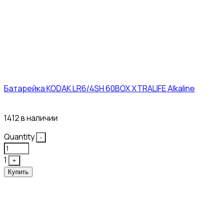
Батарейка KODAK LR6/4SH 60BOX XTRALIFE Alkaline
21₽
1412 в наличии
Quantity
-
1
+
Купить