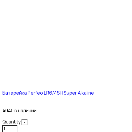
Батарейка Perfeo LR6/4SH Super Alkaline
12₽
4040 в наличии
Quantity
-