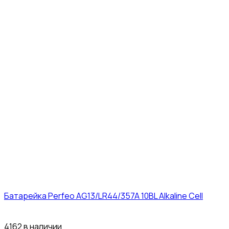
Батарейка Perfeo AG13/LR44/357A 10BL Alkaline Cell
3₽
4162 в наличии