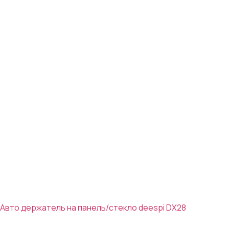
Авто держатель на панель/стекло deespi DX28
260₽