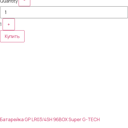
-
Quantity
1
+
Купить
Батарейка GP LR03/4SH 96BOX Super G-TECH
27₽