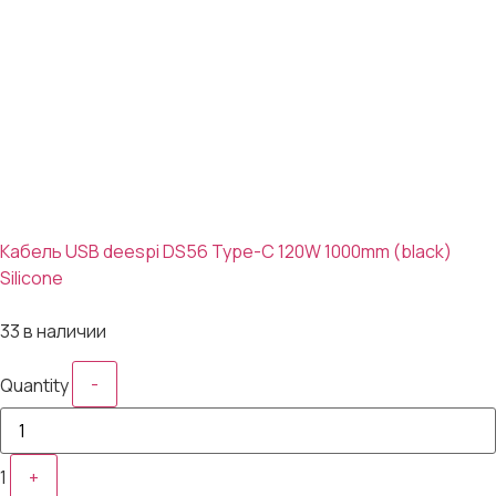
Кабель USB deespi DS56 Type-C 120W 1000mm (black)
Silicone
117₽
33 в наличии
-
Quantity
1
+