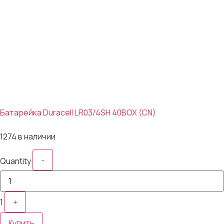
Батарейка Duracell LR03/4SH 40BOX (CN)
43₽
1274 в наличии
-
Quantity
1
+
Купить