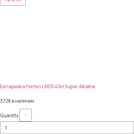
Батарейка Perfeo LR03/4SH Super Alkaline
10₽
3728 в наличии
-
Quantity