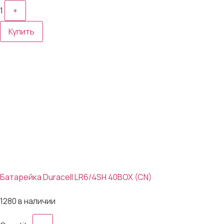
1
+
Купить
Батарейка Duracell LR6/4SH 40BOX (CN)
43₽
1280 в наличии