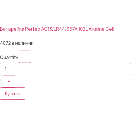
Батарейка Perfeo AG13/LR44/357A 10BL Alkaline Cell
3₽
4072 в наличии
-
Quantity
1
+
Купить