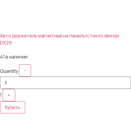
Авто держатель магнитный на панель/стекло deespi
DX29
304₽
41 в наличии
-
Quantity
1
+
Купить