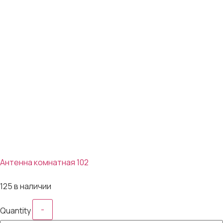
Антенна комнатная 102
115₽
125 в наличии
-
Quantity