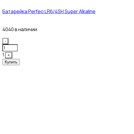
Батарейка Perfeo LR6/4SH Super Alkaline
12₽
4040 в наличии
Quantity
-
1
+
Купить