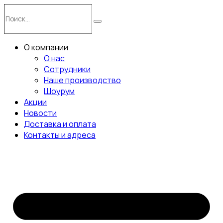
Перейти
Поиск…
к
Поиск
содержимому
О компании
О нас
Сотрудники
Наше производство
Шоурум
Акции
Новости
Доставка и оплата
Контакты и адреса