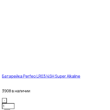
Батарейка Perfeo LR03/4SH Super Alkaline
10₽
3908 в наличии
Quantity
-