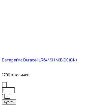
Батарейка Duracell LR6/4SH 40BOX (CN)
43₽
1700 в наличии
Quantity
-
1
+
Купить