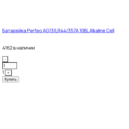
Батарейка Perfeo AG13/LR44/357A 10BL Alkaline Cell
3₽
4162 в наличии
Quantity
-
1
+
Купить