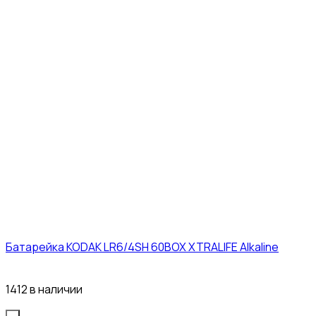
Батарейка KODAK LR6/4SH 60BOX XTRALIFE Alkaline
21₽
1412 в наличии
Quantity