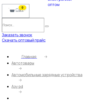
0
Cart
Поиск…
Поиск
Заказать звонок
Скачать оптовый прайс
Главная
🡢
Автотовары
🡢
Автомобильные зарядные устройства
🡢
Азу pd
🡢
Автомобильное зарядное устройство deespi
DE42 2 порта QC3.0 + PD30W с инд. вольтметра