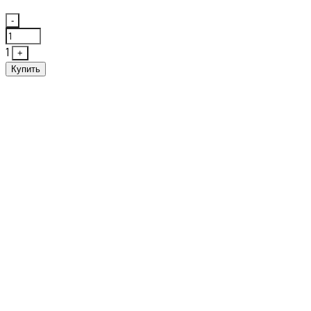
Quantity
-
1
+
Купить