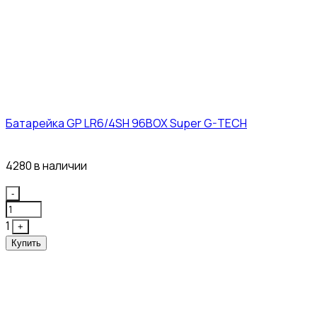
Батарейка GP LR6/4SH 96BOX Super G-TECH
27₽
4280 в наличии
Quantity
-
1
+
Купить