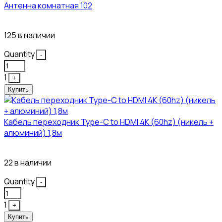
Антенна комнатная 102
115₽
125 в наличии
Quantity
-
1
+
Купить
Кабель переходник Type-C to HDMI 4K (60hz) (никель +
алюминий) 1,8м
381₽
22 в наличии
Quantity
-
1
+
Купить