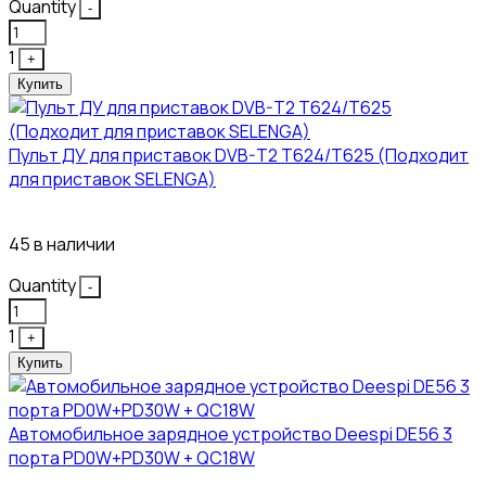
Quantity
-
1
+
Купить
Пульт ДУ для приставок DVB-T2 T624/T625 (Подходит
для приставок SELENGA)
121₽
45 в наличии
Quantity
-
1
+
Купить
Автомобильное зарядное устройство Deespi DE56 3
порта PD0W+PD30W + QC18W
374₽