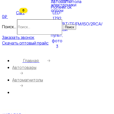
0
Cart
0₽
Поиск…
Поиск
Заказать звонок
Скачать оптовый прайс
Главная
🡢
Автотовары
🡢
Автомагнитолы
🡢
Автомагнитола Pioneeir.ok LED-1792
2USB/BT/TF/FM/ISO/2RCA/Рулевой пульт