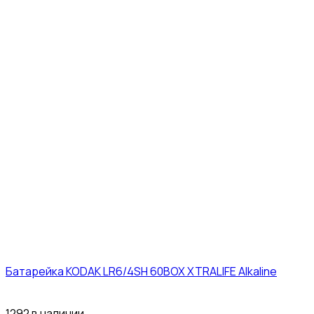
Батарейка KODAK LR6/4SH 60BOX XTRALIFE Alkaline
21₽
1292 в наличии