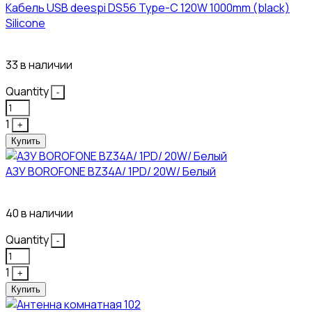
Кабель USB deespi DS56 Type-C 120W 1000mm (black)
Silicone
117₽
33 в наличии
Quantity
-
1
+
Купить
АЗУ BOROFONE BZ34A/ 1PD/ 20W/ Белый
111₽
40 в наличии
Quantity
-
1
+
Купить