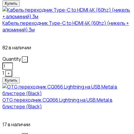
Купить
Кабель переходник Type-C to HDMI 4K (60hz) (никель +
алюминий) 3м
450₽
82 в наличии
Quantity
-
1
+
Купить
OTG переходник CQ066 Lightning на USB Metal в
блистере (Black)
445₽
17 в наличии