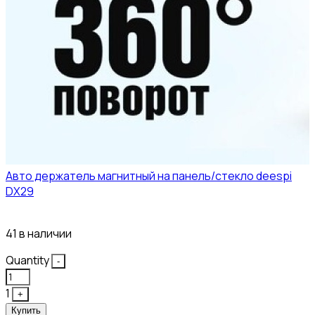
Авто держатель магнитный на панель/стекло deespi
DX29
304₽
41 в наличии
Quantity
-
1
+
Купить