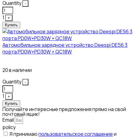
Quantity
-
1
+
Купить
Автомобильное зарядное устройство Deespi DE56 3
порта PD0W+PD30W + QC18W
374₽
20 в наличии
Quantity
-
1
+
Купить
Получайте интересные предложения прямо на свой
почтовый ящик!
Email
policy
Я принимаю
пользовательское соглашение
и