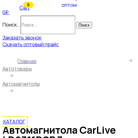
0
Cart
0₽
Поиск…
Поиск
Заказать звонок
Скачать оптовый прайс
🡢
Главная
Автотовары
🡢
Автомагнитолы
🡢
Автомагнитола CarLive LD8311DSP 7-
RGB.2USB.BT.TF.FM.ISO.6RCA
КАТАЛОГ
Автомагнитола CarLive