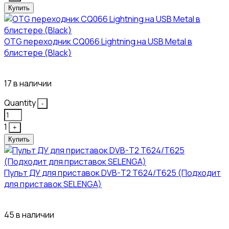
Купить
OTG переходник CQ066 Lightning на USB Metal в
блистере (Black)
445₽
17 в наличии
Quantity
-
1
+
Купить
Пульт ДУ для приставок DVB-T2 T624/T625 (Подходит
для приставок SELENGA)
121₽
45 в наличии