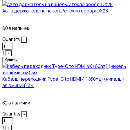
Авто держатель на панель/стекло deespi DX28
260₽
60 в наличии
Quantity
-
1
+
Купить
Кабель переходник Type-C to HDMI 4K (60hz) (никель +
алюминий) 3м
450₽
82 в наличии
Quantity
-
1
+