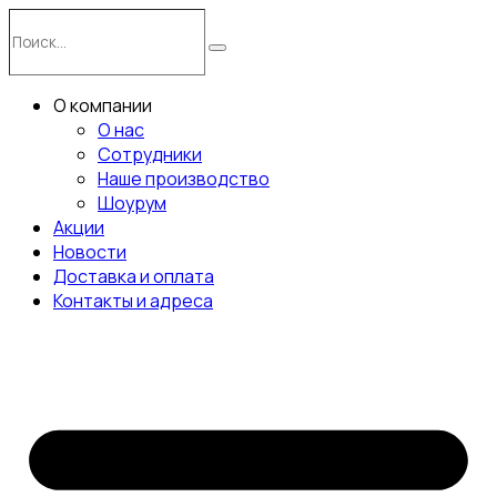
Перейти
Поиск…
к
Поиск
содержимому
О компании
О нас
Сотрудники
Наше производство
Шоурум
Акции
Новости
Доставка и оплата
Контакты и адреса