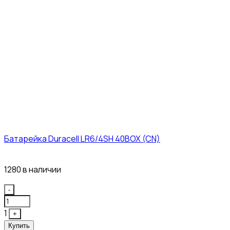
Батарейка Duracell LR6/4SH 40BOX (CN)
43₽
1280 в наличии
Quantity
-
1
+
Купить