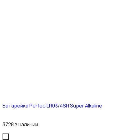
Батарейка Perfeo LR03/4SH Super Alkaline
10₽
3728 в наличии
Quantity
-