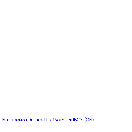
Батарейка Duracell LR03/4SH 40BOX (CN)
43₽