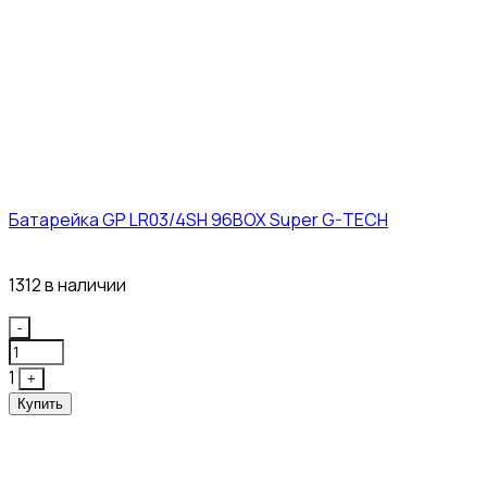
Батарейка GP LR03/4SH 96BOX Super G-TECH
27₽
1312 в наличии
Quantity
-
1
+
Купить