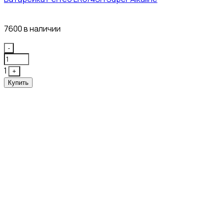
12₽
7600 в наличии
Quantity
-
1
+
Купить