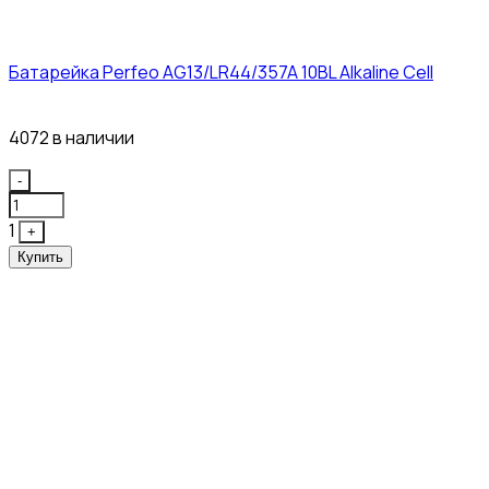
Батарейка Perfeo AG13/LR44/357A 10BL Alkaline Cell
3₽
4072 в наличии
Quantity
-
1
+
Купить