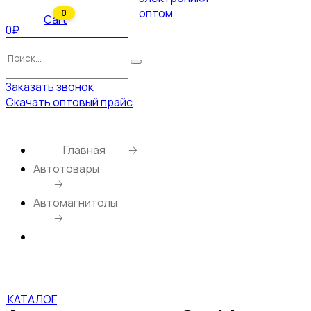
0
Cart
0₽
Поиск…
Поиск
Заказать звонок
Скачать оптовый прайс
Главная
🡢
Автотовары
🡢
Автомагнитолы
🡢
Автомагнитола CarLive LD8306 7-
RGB.2USB.BT.TF.FM.ISO.6RCA
КАТАЛОГ