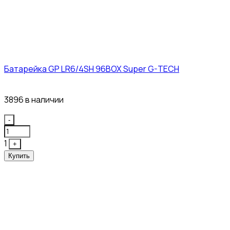
Батарейка GP LR6/4SH 96BOX Super G-TECH
27₽
3896 в наличии
Quantity
-
1
+
Купить