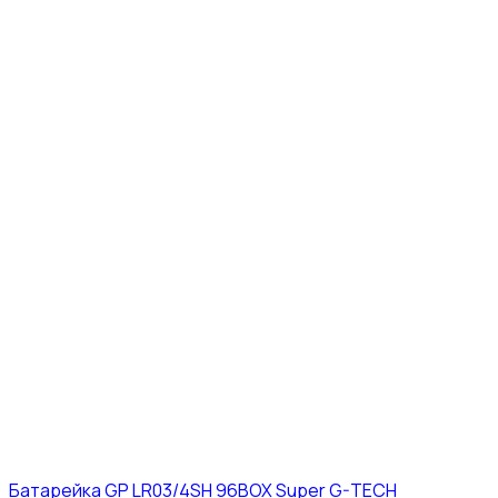
Батарейка GP LR03/4SH 96BOX Super G-TECH