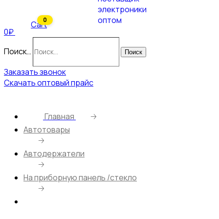
0
Cart
0₽
Поиск…
Поиск
Заказать звонок
Скачать оптовый прайс
Главная
🡢
Автотовары
🡢
Автодержатели
🡢
На приборную панель /стекло
🡢
Авто держатель на стекло/торпеду магнитный
MRM SX23