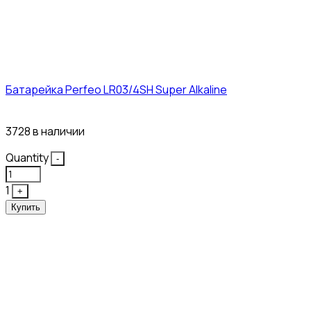
Батарейка Perfeo LR03/4SH Super Alkaline
10₽
3728 в наличии
Quantity
-
1
+
Купить