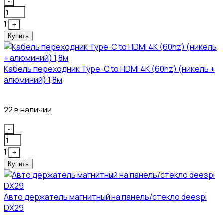
Quantity
-
1
+
Купить
Кабель переходник Type-C to HDMI 4K (60hz) (никель +
алюминий) 1,8м
381₽
22 в наличии
Quantity
-
1
+
Купить
Авто держатель магнитный на панель/стекло deespi
DX29
304₽