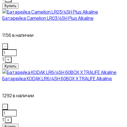
Купить
Батарейка Camelion LR03/4SH Plus Alkaline
21₽
1156 в наличии
Quantity
-
1
+
Купить
Батарейка KODAK LR6/4SH 60BOX XTRALIFE Alkaline
21₽
1292 в наличии
Quantity
-
1
+
Купить