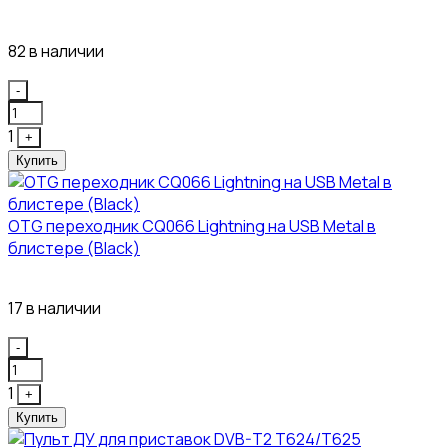
450₽
82 в наличии
Quantity
-
1
+
Купить
OTG переходник CQ066 Lightning на USB Metal в
блистере (Black)
445₽
17 в наличии
Quantity
-
1
+
Купить