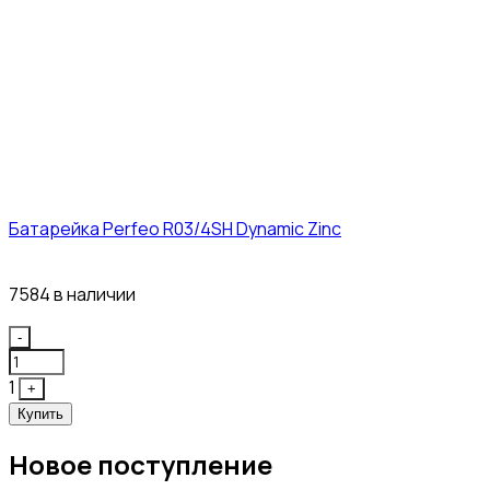
Батарейка Perfeo R03/4SH Dynamic Zinc
4₽
7584 в наличии
Quantity
-
1
+
Купить
Новое поступление