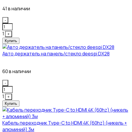
41 в наличии
Quantity
-
1
+
Купить
Авто держатель на панель/стекло deespi DX28
260₽
60 в наличии
Quantity
-
1
+
Купить
Кабель переходник Type-C to HDMI 4K (60hz) (никель +
алюминий) 3м