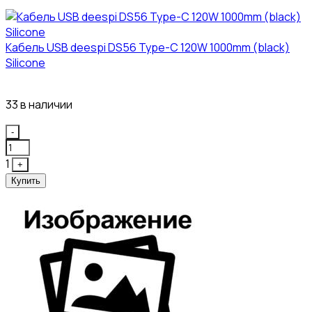
Кабель USB deespi DS56 Type-C 120W 1000mm (black)
Silicone
117₽
33 в наличии
Quantity
-
1
+
Купить