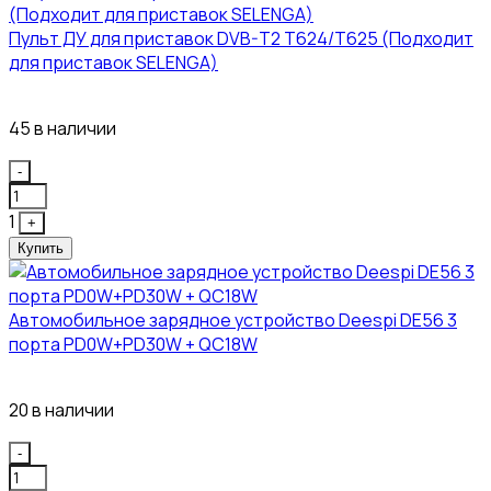
Пульт ДУ для приставок DVB-T2 T624/T625 (Подходит
для приставок SELENGA)
121₽
45 в наличии
Quantity
-
1
+
Купить
Автомобильное зарядное устройство Deespi DE56 3
порта PD0W+PD30W + QC18W
374₽
20 в наличии
Quantity
-