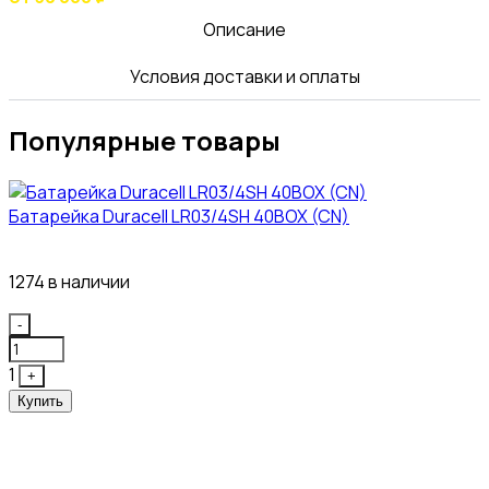
Описание
Условия доставки и оплаты
Популярные товары
Батарейка Duracell LR03/4SH 40BOX (CN)
43₽
1274 в наличии
Quantity
-
1
+
Купить