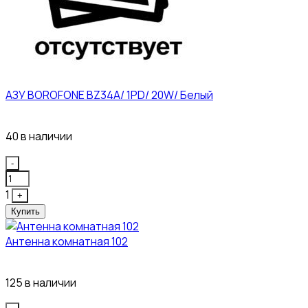
АЗУ BOROFONE BZ34A/ 1PD/ 20W/ Белый
111₽
40 в наличии
Quantity
-
1
+
Купить
Антенна комнатная 102
115₽
125 в наличии