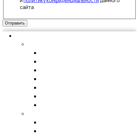
и
политику конфиденциальности
данного
сайта
Отправить
Аксессуары для мобильных устройств
ЗАЩИТНЫЕ СТЕКЛА
APPLE
SAMSUNG
XIAOMI
HONOR
TECNO
ЗАЩИТНЫЕ ПЛЕНКИ ДЛЯ ПЛОТТЕРА
INFINIX
Фитнес-браслеты, смарт-часы
Ремешки к фитнес-браслетам
Смарт-часы