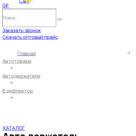
Cart
0₽
Поиск…
Поиск
Заказать звонок
Скачать оптовый прайс
🡢
Главная
Автотовары
🡢
Автодержатели
🡢
В дефлектор
🡢
Авто держатель магнитный на воздуховод deespi
DX20
КАТАЛОГ