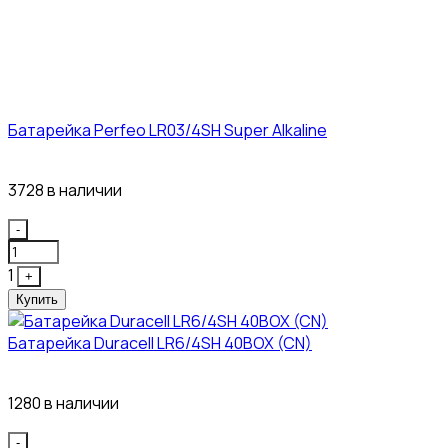
Батарейка Perfeo LR03/4SH Super Alkaline
10₽
3728 в наличии
Quantity
-
1
+
Купить
Батарейка Duracell LR6/4SH 40BOX (CN)
43₽
1280 в наличии
Quantity
-