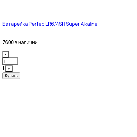
Батарейка Perfeo LR6/4SH Super Alkaline
12₽
7600 в наличии
Quantity
-
1
+
Купить