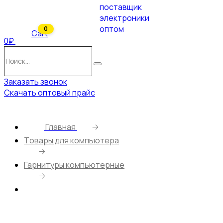
0
Cart
0₽
Поиск…
Поиск
Заказать звонок
Скачать оптовый прайс
Главная
🡢
Tовары для компьютера
🡢
Гарнитуры компьютерные
🡢
AULA S503/ Игровая гарнитура/ Подсветка/
3,5мм/ 2,1м/ Черный