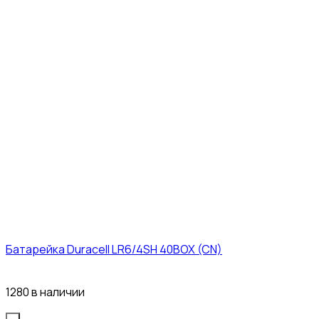
Батарейка Duracell LR6/4SH 40BOX (CN)
43₽
1280 в наличии
Quantity