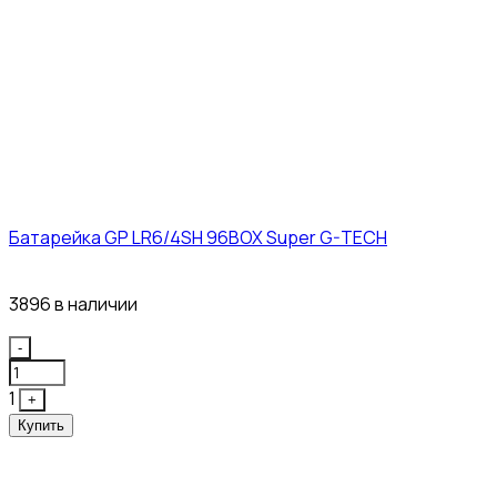
Батарейка GP LR6/4SH 96BOX Super G-TECH
27₽
3896 в наличии
Quantity
-
1
+
Купить