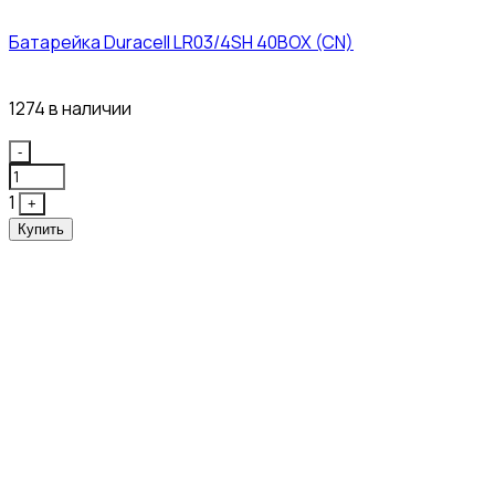
Батарейка Duracell LR03/4SH 40BOX (CN)
43₽
1274 в наличии
Quantity
-
1
+
Купить