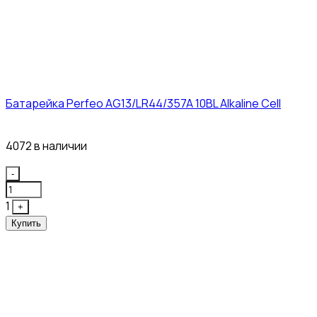
Батарейка Perfeo AG13/LR44/357A 10BL Alkaline Cell
3₽
4072 в наличии
Quantity
-
1
+
Купить