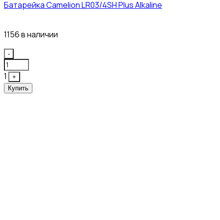
Батарейка Camelion LR03/4SH Plus Alkaline
21₽
1156 в наличии
Quantity
-
1
+
Купить