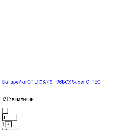
Батарейка GP LR03/4SH 96BOX Super G-TECH
27₽
1312 в наличии
Quantity
-
1
+