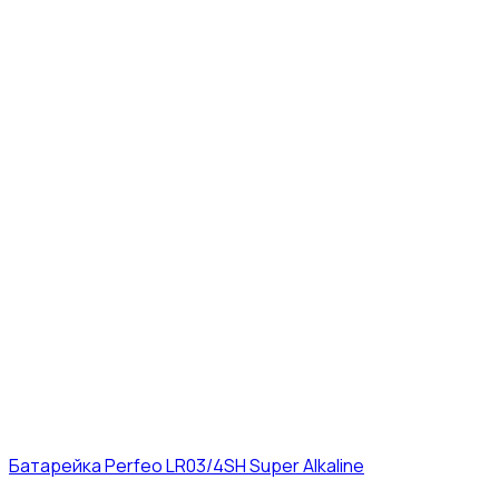
Батарейка Perfeo LR03/4SH Super Alkaline
10₽