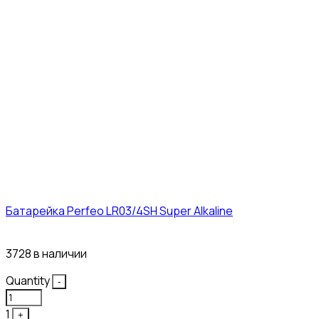
Батарейка Perfeo LR03/4SH Super Alkaline
10₽
3728 в наличии
Quantity
-
1
+