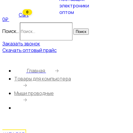
0
Cart
0₽
Поиск…
Поиск
Заказать звонок
Скачать оптовый прайс
Главная
🡢
Tовары для компьютера
🡢
Мыши проводные
🡢
AULA AM100/ Офисная/ 3кн/ 1200Dpi/ 1.5м/
Черный