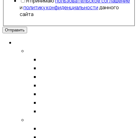
Я принимаю
пользовательское соглашение
и
политику конфиденциальности
данного
сайта
Отправить
Аксессуары для мобильных устройств
ЗАЩИТНЫЕ СТЕКЛА
APPLE
SAMSUNG
XIAOMI
HONOR
TECNO
ЗАЩИТНЫЕ ПЛЕНКИ ДЛЯ ПЛОТТЕРА
INFINIX
Фитнес-браслеты, смарт-часы
Ремешки к фитнес-браслетам
Смарт-часы