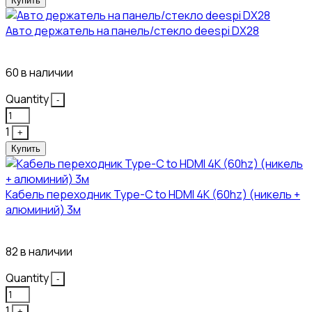
Купить
Авто держатель на панель/стекло deespi DX28
260₽
60 в наличии
Quantity
-
1
+
Купить
Кабель переходник Type-C to HDMI 4K (60hz) (никель +
алюминий) 3м
450₽
82 в наличии
Quantity
-
1
+