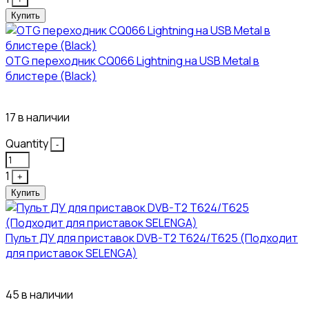
Купить
OTG переходник CQ066 Lightning на USB Metal в
блистере (Black)
445₽
17 в наличии
Quantity
-
1
+
Купить
Пульт ДУ для приставок DVB-T2 T624/T625 (Подходит
для приставок SELENGA)
121₽
45 в наличии