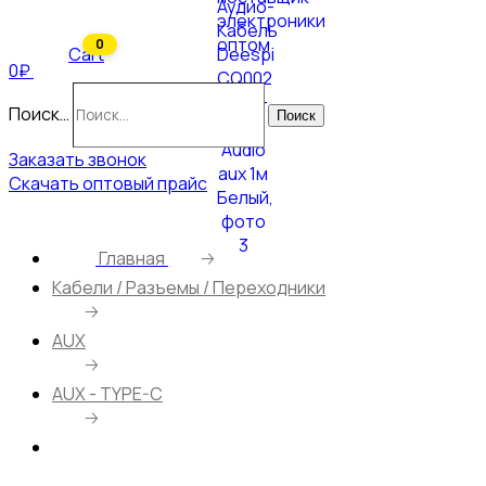
0
Cart
0₽
Поиск…
Поиск
Заказать звонок
Скачать оптовый прайс
Главная
🡢
Кабели / Разъемы / Переходники
🡢
AUX
🡢
AUX - TYPE-C
🡢
Аудио-Кабель Deespi CQ002 Type-C на Audio
aux 1м Белый