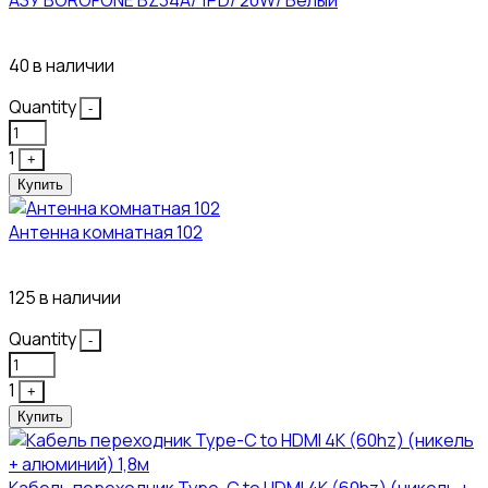
АЗУ BOROFONE BZ34A/ 1PD/ 20W/ Белый
111₽
40 в наличии
Quantity
-
1
+
Купить
Антенна комнатная 102
115₽
125 в наличии
Quantity
-
1
+
Купить