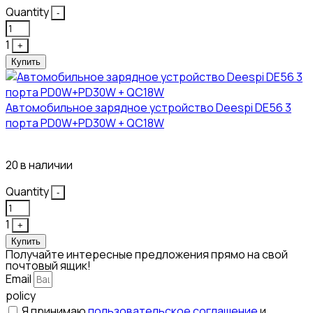
Quantity
-
1
+
Купить
Автомобильное зарядное устройство Deespi DE56 3
порта PD0W+PD30W + QC18W
374₽
20 в наличии
Quantity
-
1
+
Купить
Получайте интересные предложения прямо на свой
почтовый ящик!
Email
policy
Я принимаю
пользовательское соглашение
и