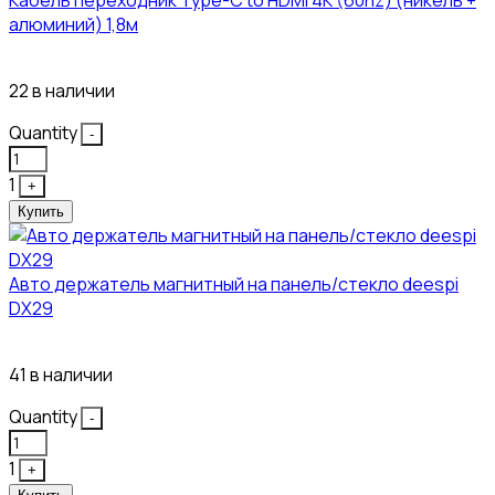
Кабель переходник Type-C to HDMI 4K (60hz) (никель +
алюминий) 1,8м
381₽
22 в наличии
Quantity
-
1
+
Купить
Авто держатель магнитный на панель/стекло deespi
DX29
304₽
41 в наличии
Quantity
-
1
+