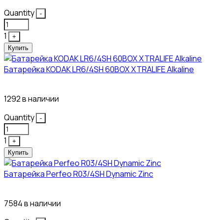
Quantity
-
1
+
Купить
Батарейка KODAK LR6/4SH 60BOX XTRALIFE Alkaline
21₽
1292 в наличии
Quantity
-
1
+
Купить
Батарейка Perfeo R03/4SH Dynamic Zinc
4₽
7584 в наличии