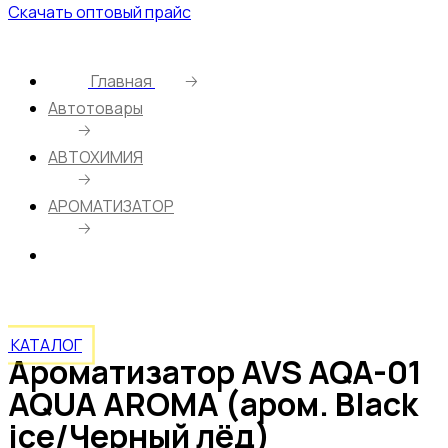
Скачать оптовый прайс
Главная
🡢
Автотовары
🡢
АВТОХИМИЯ
🡢
АРОМАТИЗАТОР
🡢
Ароматизатор AVS AQA-01 AQUA AROMA (аром.
Black ice/Черный лёд) (жидкостный)
КАТАЛОГ
Ароматизатор AVS AQA-01
AQUA AROMA (аром. Black
ice/Черный лёд)