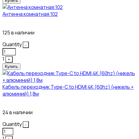
Купить
Антенна комнатная 102
115₽
125 в наличии
Quantity
-
1
+
Купить
Кабель переходник Type-C to HDMI 4K (60hz) (никель +
алюминий) 1,8м
381₽
24 в наличии
Quantity
-
1