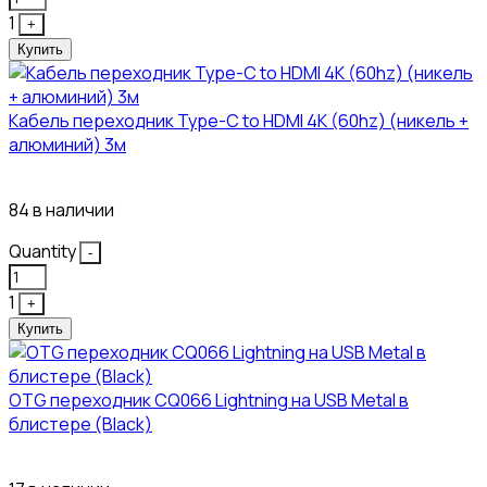
1
+
Купить
Кабель переходник Type-C to HDMI 4K (60hz) (никель +
алюминий) 3м
450₽
84 в наличии
Quantity
-
1
+
Купить
OTG переходник CQ066 Lightning на USB Metal в
блистере (Black)
445₽