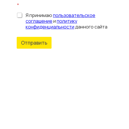
ш
*
е
Я принимаю
пользовательское
соглашение
и
политику
конфиденциальности
данного сайта
Отправить
Аксессуары для мобильных устройств
Бытовая техника
Распродажа