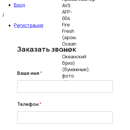
Вход
/
Регистрация
Заказать звонок
Т
Ваше имя
*
е
л
е
ф
о
н
Телефон
*
и
м
я
В
а