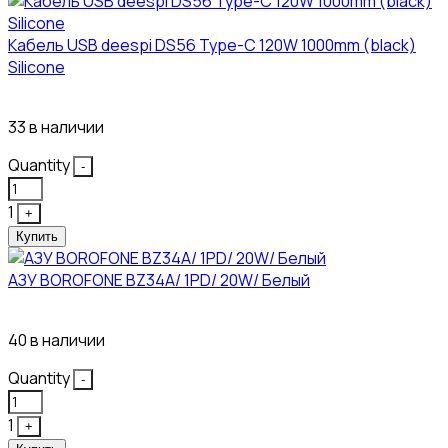
Кабель USB deespi DS56 Type-C 120W 1000mm (black)
Silicone
117₽
33 в наличии
Quantity
-
1
+
Купить
АЗУ BOROFONE BZ34A/ 1PD/ 20W/ Белый
111₽
40 в наличии
Quantity
-
1
+