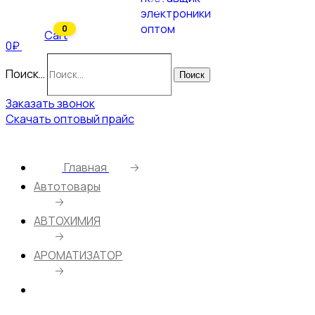
0
Cart
0₽
Поиск…
Поиск
Заказать звонок
Скачать оптовый прайс
Главная
🡢
Автотовары
🡢
АВТОХИМИЯ
🡢
АРОМАТИЗАТОР
🡢
Ароматизатор AVS AFP-004 Fire Fresh (аром.
Ocean Hot/Океанский бриз) (бумажные)