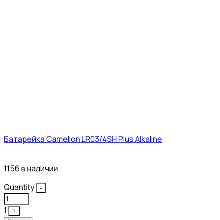
Батарейка Camelion LR03/4SH Plus Alkaline
21₽
1156 в наличии
Quantity
-
1
+