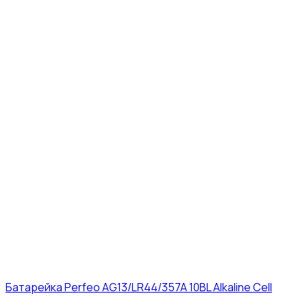
Батарейка Perfeo AG13/LR44/357A 10BL Alkaline Cell
3₽