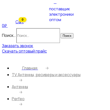
0
Cart
0₽
Поиск…
Поиск
Заказать звонок
Скачать оптовый прайс
Главная
🡢
ТV Антенны, ресиверы и аксессуары
🡢
Антенны
🡢
Perfeo
🡢