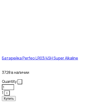
Батарейка Perfeo LR03/4SH Super Alkaline
10₽
3728 в наличии
Quantity
-
1
+
Купить