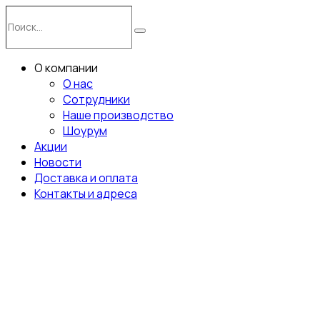
Перейти
Поиск…
к
Поиск
содержимому
О компании
О нас
Сотрудники
Наше производство
Шоурум
Акции
Новости
Доставка и оплата
Контакты и адреса