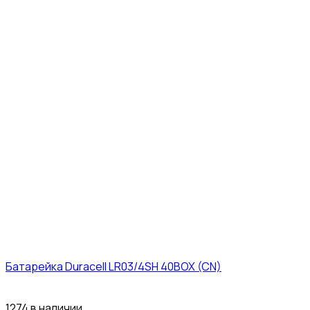
Батарейка Duracell LR03/4SH 40BOX (CN)
43₽
1274 в наличии