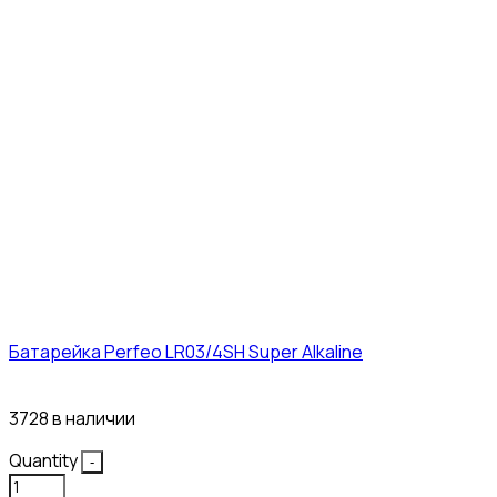
Батарейка Perfeo LR03/4SH Super Alkaline
10₽
3728 в наличии
Quantity
-