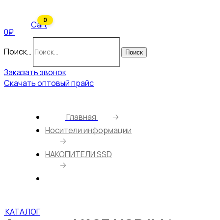
0
Cart
0₽
Поиск…
Поиск
Заказать звонок
Скачать оптовый прайс
Главная
🡢
Носители информации
🡢
НАКОПИТЕЛИ SSD
🡢
Адаптер H107 USB/M to Sata USB2.0
КАТАЛОГ