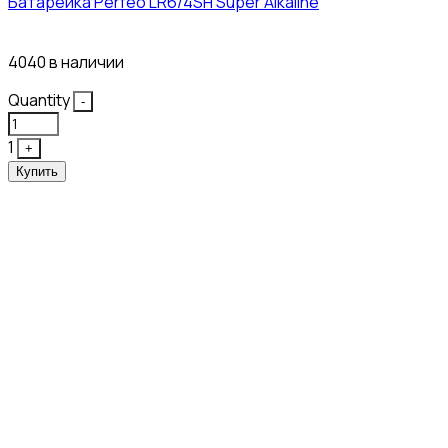
Батарейка Perfeo LR6/4SH Super Alkaline
12₽
4040 в наличии
Quantity
-
1
+
Купить