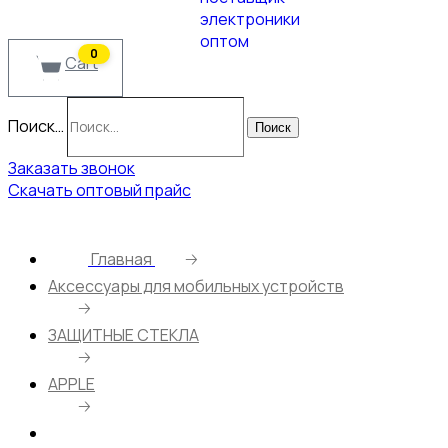
0
Cart
Поиск…
Поиск
Заказать звонок
Скачать оптовый прайс
Главная
🡢
Аксессуары для мобильных устройств
🡢
ЗАЩИТНЫЕ СТЕКЛА
🡢
APPLE
🡢
21D защитное стекло тех пак Apple iPhone 6/6S