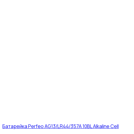
Батарейка Perfeo AG13/LR44/357A 10BL Alkaline Cell
3₽