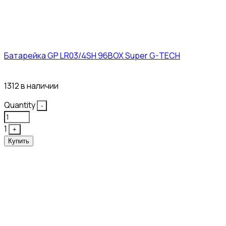
Батарейка GP LR03/4SH 96BOX Super G-TECH
27₽
1312 в наличии
Quantity
-
1
+
Купить