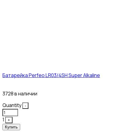
Батарейка Perfeo LR03/4SH Super Alkaline
10₽
3728 в наличии
Quantity
-
1
+
Купить