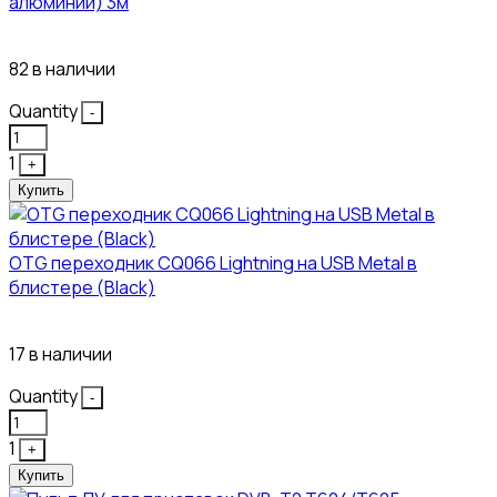
алюминий) 3м
450₽
82 в наличии
Quantity
-
1
+
Купить
OTG переходник CQ066 Lightning на USB Metal в
блистере (Black)
445₽
17 в наличии
Quantity
-
1
+
Купить