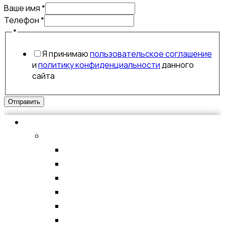
Ваше имя
*
Телефон
*
имя
*
Ваше
Я принимаю
пользовательское соглашение
Телефон
и
политику конфиденциальности
данного
сайта
Отправить
Аксессуары для мобильных устройств
ЗАЩИТНЫЕ СТЕКЛА
APPLE
SAMSUNG
XIAOMI
HONOR
TECNO
ЗАЩИТНЫЕ ПЛЕНКИ ДЛЯ ПЛОТТЕРА