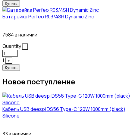
Купить
Батарейка Perfeo R03/4SH Dynamic Zinc
4₽
7584 в наличии
Quantity
-
1
+
Купить
Новое поступление
Кабель USB deespi DS56 Type-C 120W 1000mm (black)
Silicone
117₽
33 в наличии