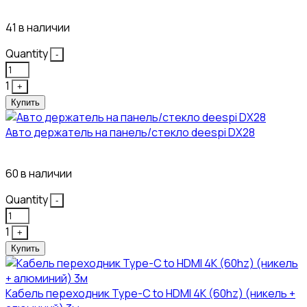
304₽
41 в наличии
Quantity
-
1
+
Купить
Авто держатель на панель/стекло deespi DX28
260₽
60 в наличии
Quantity
-
1
+
Купить
Кабель переходник Type-C to HDMI 4K (60hz) (никель +