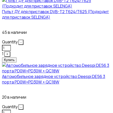
Пульт ДУ для приставок DVB-T2 T624/T625 (Подходит
для приставок SELENGA)
121₽
45 в наличии
Quantity
-
1
+
Купить
Автомобильное зарядное устройство Deespi DE56 3
порта PD0W+PD30W + QC18W
374₽
20 в наличии
Quantity
-