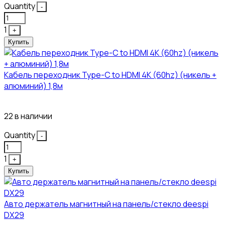
Quantity
-
1
+
Купить
Кабель переходник Type-C to HDMI 4K (60hz) (никель +
алюминий) 1,8м
381₽
22 в наличии
Quantity
-
1
+
Купить
Авто держатель магнитный на панель/стекло deespi
DX29