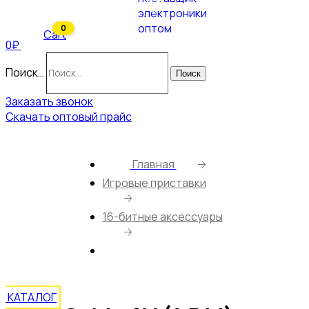
0
Cart
0₽
Поиск…
Поиск
Заказать звонок
Скачать оптовый прайс
Главная
🡢
Игровые приставки
🡢
16-битные аксессуары
🡢
16bit Cable AV (1.5 М)
КАТАЛОГ