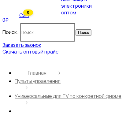
0
Cart
0₽
Поиск…
Поиск
Заказать звонок
Скачать оптовый прайс
Главная
🡢
Пульты управления
🡢
Универсальные для TV по конкретной фирме
🡢
Универсальный пульт Huayu для Samsung RM-
L1540 (голосовое управление, солнечная
батарея)