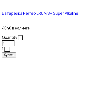
Батарейка Perfeo LR6/4SH Super Alkaline
12₽
4040 в наличии
Quantity
-
1
+
Купить