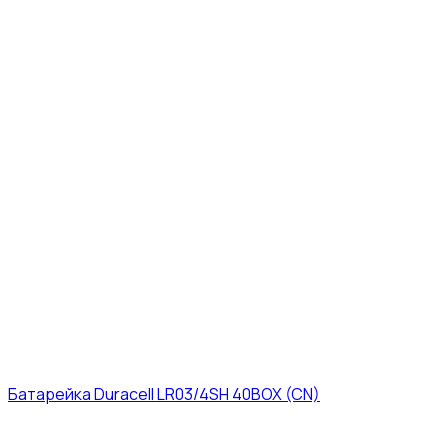
Батарейка Duracell LR03/4SH 40BOX (CN)
43₽