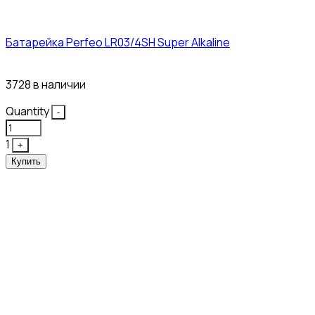
Батарейка Perfeo LR03/4SH Super Alkaline
10₽
3728 в наличии
Quantity
-
1
+
Купить