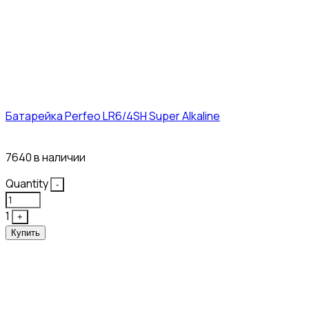
Батарейка Perfeo LR6/4SH Super Alkaline
12₽
7640 в наличии
Quantity
-
1
+
Купить